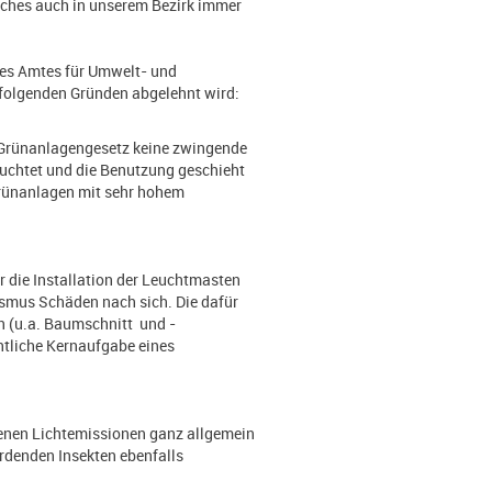
elches auch in unserem Bezirk immer
des Amtes für Umwelt- und
folgenden Gründen abgelehnt wird:
h Grünanlagengesetz keine zwingende
euchtet und die Benutzung geschieht
Grünanlagen mit sehr hohem
ür die Installation der Leuchtmasten
ismus Schäden nach sich. Die dafür
n (u.a. Baumschnitt und -
ntliche Kernaufgabe eines
denen Lichtemissionen ganz allgemein
erdenden Insekten ebenfalls