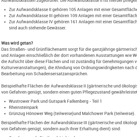
Aufwandsklassen zugeordnet. Die Aufwandsklasse II ist hierbei pflegeint
Zur Aufwandsklasse II gehören 105 Anlagen mit einer Gesamtfläch
Zur Aufwandsklasse III gehören 109 Anlagen mit einer Gesamtfläc
Zur Aufwandsklasse IV gehören 161 Anlagen mit einer Gesamtfläch
sind auch stehende Gewässer.
Was wird getan?
Das Straßen- und Grünflächenamt sorgt für die ganzjährige gärtnerisc
und Anlagen einschließlich der dort vorhandenen Ausstattungen wie W
die Aufsicht über diese Flächen und ist zuständig für Genehmigungen 
Kulturveranstaltungen), die Ahndung von Ordnungswidrigkeiten nach 
Bearbeitung von Schadensersatzansprüchen.
Beispielhafte Flächen der Aufwandsklasse II (gärtnerische und ökologis
von Gefahren genügt, sondern einen guten Pflegezustand gewährleistet
Wustrower Park und Gutspark Falkenberg - Teil 1
Rheinsteinpark
Grünzug Hönower Weg (teilweise)und Malchower Park (teilweise).
Beispielhafte Flächen der Aufwandsklasse III (gärtnerische und ökologi
von Gefahren genügt, sondern auch ihrer Erhaltung dient) sind: