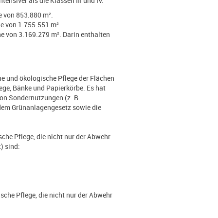
ensiver als die Klassen III und IV.
e von 853.880 m².
he von 1.755.551 m².
e von 3.169.279 m². Darin enthalten
he und ökologische Pflege der Flächen
ege, Bänke und Papierkörbe. Es hat
von Sondernutzungen (z. B.
dem Grünanlagengesetz sowie die
che Pflege, die nicht nur der Abwehr
) sind:
sche Pflege, die nicht nur der Abwehr