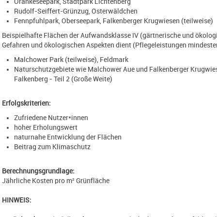
Orankeseepark, Stadtpark Lichtenberg
Rudolf-Seiffert-Grünzug, Osterwäldchen
Fennpfuhlpark, Oberseepark, Falkenberger Krugwiesen (teilweise)
Beispielhafte Flächen der Aufwandsklasse IV (gärtnerische und ökologi
Gefahren und ökologischen Aspekten dient (Pflegeleistungen mindesten
Malchower Park (teilweise), Feldmark
Naturschutzgebiete wie Malchower Aue und Falkenberger Krugwies
Falkenberg - Teil 2 (Große Weite)
Erfolgskriterien:
Zufriedene Nutzer*innen
hoher Erholungswert
naturnahe Entwicklung der Flächen
Beitrag zum Klimaschutz
Berechnungsgrundlage:
Jährliche Kosten pro m² Grünfläche
HINWEIS: