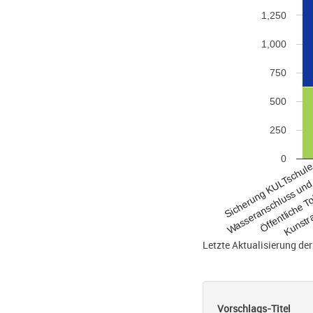
1,250
1,000
750
500
250
0
Sicherung KULTschul
Wasseranschluss und
Öffentliche To
Kunstra
Letzte Aktualisierung d
Vorschlags-Titel