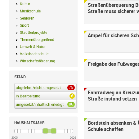
Kultur
Kultur Filter anwenden
Straßenüberquerung Bu
Straße muss sicherer 
Musikschule
Musikschule Filter anwenden
Senioren
Senioren Filter anwenden
Sport
Sport Filter anwenden
Stadtteilprojekte
Stadtteilprojekte Filter anwenden
Ampel für sicheren Sc
Themenübergreifend
Themenübergreifend Filter anwenden
Umwelt & Natur
Umwelt & Natur Filter anwenden
Volkshochschule
Volkshochschule Filter anwenden
Wirtschaftsförderung
Wirtschaftsförderung Filter anwenden
Freigabe des Fußweges
STAND
75
abgelehnt/nicht umgesetzt
abgelehnt/nicht umgesetzt Filter anwenden
Fahrradweg an Kreuzu
6
in Bearbeitung
in Bearbeitung Filter anwenden
Straße instand setzen
86
umgesetzt/inhaltlich erledigt
umgesetzt/inhaltlich erledigt Filter anwenden
Bordstein absenken &
HAUSHALTSJAHR
Schule schaffen
2005
2026