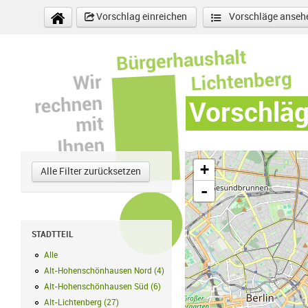
Direkt zum Inhalt
Vorschlag einreichen
Vorschläge anseh
Vorschlä
+
Alle Filter zurücksetzen
-
STADTTEIL
Alle
Alle Filter anwenden
Alt-Hohenschönhausen Nord
(
4
)
Alt-Hohenschönhausen Nord Filter a
Alt-Hohenschönhausen Süd
(
6
)
Alt-Hohenschönhausen Süd Filter anw
Alt-Lichtenberg
(
27
)
Alt-Lichtenberg Filter anwenden