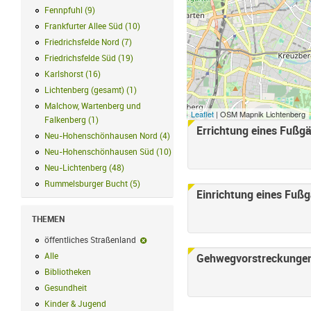
Fennpfuhl
(
9
)
Fennpfuhl Filter anwenden
Frankfurter Allee Süd
(
10
)
Frankfurter Allee Süd Filter anwenden
Friedrichsfelde Nord
(
7
)
Friedrichsfelde Nord Filter anwenden
Friedrichsfelde Süd
(
19
)
Friedrichsfelde Süd Filter anwenden
Karlshorst
(
16
)
Karlshorst Filter anwenden
Lichtenberg (gesamt)
(
1
)
Lichtenberg (gesamt) Filter anwenden
Malchow, Wartenberg und
Leaflet
| OSM Mapnik Lichtenberg
Falkenberg
(
1
)
Malchow, Wartenberg und Falkenberg Filter anwenden
Errichtung eines Fußg
Seiten
Neu-Hohenschönhausen Nord
(
4
)
Neu-Hohenschönhausen Nord Filter 
Neu-Hohenschönhausen Süd
(
10
)
Neu-Hohenschönhausen Süd Filter 
Neu-Lichtenberg
(
48
)
Neu-Lichtenberg Filter anwenden
Rummelsburger Bucht
(
5
)
Rummelsburger Bucht Filter anwenden
Einrichtung eines Fuß
THEMEN
öffentliches Straßenland
öffentliches Straßenland-Filter entfernen
Alle
Alle Filter anwenden
Gehwegvorstreckunge
Bibliotheken
Bibliotheken Filter anwenden
Gesundheit
Gesundheit Filter anwenden
Kinder & Jugend
Kinder & Jugend Filter anwenden