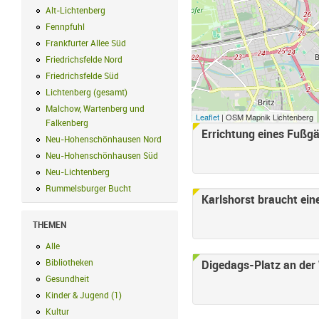
Alt-Lichtenberg
Alt-Lichtenberg Filter anwenden
Fennpfuhl
Fennpfuhl Filter anwenden
Frankfurter Allee Süd
Frankfurter Allee Süd Filter anwenden
Friedrichsfelde Nord
Friedrichsfelde Nord Filter anwenden
Friedrichsfelde Süd
Friedrichsfelde Süd Filter anwenden
Lichtenberg (gesamt)
Lichtenberg (gesamt) Filter anwenden
Malchow, Wartenberg und
Leaflet
| OSM Mapnik Lichtenberg
Falkenberg
Malchow, Wartenberg und Falkenberg Filter anwenden
Errichtung eines Fußg
Seiten
Neu-Hohenschönhausen Nord
Neu-Hohenschönhausen Nord Filter an
Neu-Hohenschönhausen Süd
Neu-Hohenschönhausen Süd Filter anwe
Neu-Lichtenberg
Neu-Lichtenberg Filter anwenden
Rummelsburger Bucht
Rummelsburger Bucht Filter anwenden
Karlshorst braucht ei
THEMEN
Alle
Alle Filter anwenden
Bibliotheken
Bibliotheken Filter anwenden
Digedags-Platz an der
Gesundheit
Gesundheit Filter anwenden
Kinder & Jugend
(
1
)
Kinder & Jugend Filter anwenden
Kultur
Kultur Filter anwenden