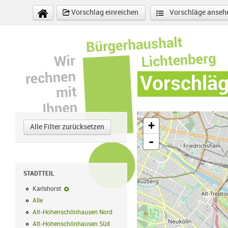
Direkt zum Inhalt
Vorschlag einreichen
Vorschläge anseh
Vorschlä
+
Alle Filter zurücksetzen
-
STADTTEIL
Karlshorst
Karlshorst-Filter entfernen
Alle
Alle Filter anwenden
Alt-Hohenschönhausen Nord
Alt-Hohenschönhausen Nord Filter anwe
Alt-Hohenschönhausen Süd
Alt-Hohenschönhausen Süd Filter anwend