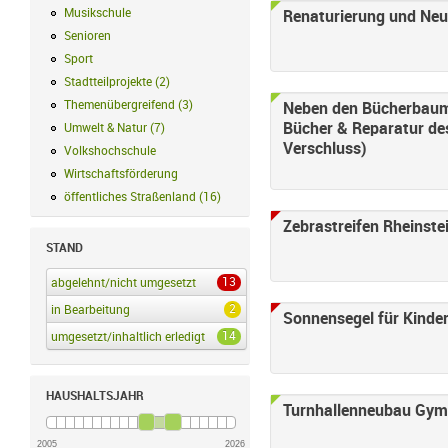
Musikschule
Musikschule Filter anwenden
Renaturierung und Ne
Senioren
Senioren Filter anwenden
Sport
Sport Filter anwenden
Stadtteilprojekte
(
2
)
Stadtteilprojekte Filter anwenden
Themenübergreifend
(
3
)
Themenübergreifend Filter anwenden
Neben den Bücherbaum
Bücher & Reparatur de
Umwelt & Natur
(
7
)
Umwelt & Natur Filter anwenden
Verschluss)
Volkshochschule
Volkshochschule Filter anwenden
Wirtschaftsförderung
Wirtschaftsförderung Filter anwenden
öffentliches Straßenland
(
16
)
öffentliches Straßenland Filter anwenden
Zebrastreifen Rheinste
STAND
13
abgelehnt/nicht umgesetzt
abgelehnt/nicht umgesetzt Filter anwenden
2
in Bearbeitung
in Bearbeitung Filter anwenden
Sonnensegel für Kinde
14
umgesetzt/inhaltlich erledigt
umgesetzt/inhaltlich erledigt Filter anwenden
HAUSHALTSJAHR
Turnhallenneubau Gy
2005
2026