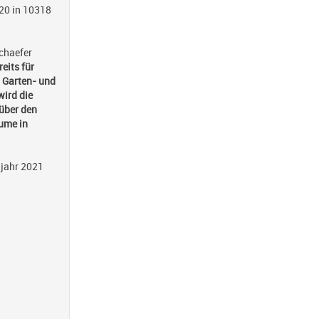
20 in 10318
chaefer
eits für
n Garten- und
ird die
über den
ume in
hjahr 2021