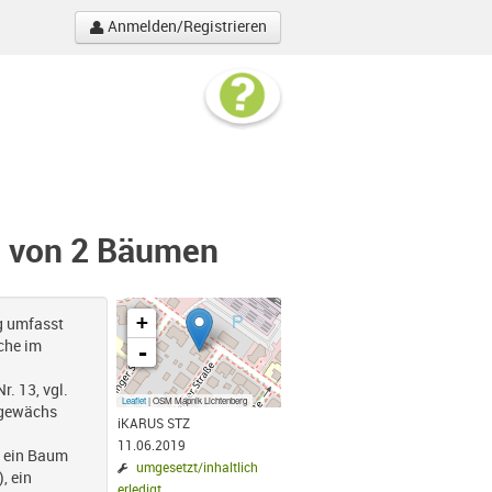
Anmelden/Registrieren
g von 2 Bäumen
+
g umfasst
che im
-
r. 13, vgl.
Leaflet
| OSM Mapnik Lichtenberg
ngewächs
iKARUS STZ
11.06.2019
ls ein Baum
umgesetzt/inhaltlich
, ein
erledigt