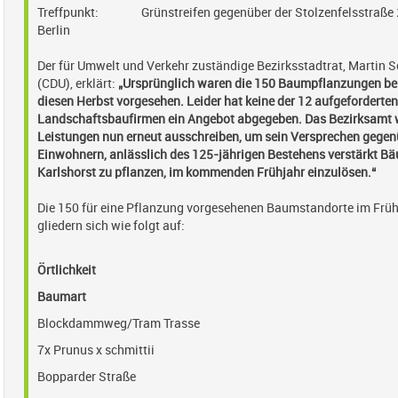
Treffpunkt: Grünstreifen gegenüber der Stolzenfelsstraße 
Berlin
Der für Umwelt und Verkehr zuständige Bezirksstadtrat, Martin S
(CDU), erklärt:
„Ursprünglich waren die 150 Baumpflanzungen ber
diesen Herbst vorgesehen. Leider hat keine der 12 aufgeforderte
Landschaftsbaufirmen ein Angebot abgegeben. Das Bezirksamt w
Leistungen nun erneut ausschreiben, um sein Versprechen gegen
Einwohnern, anlässlich des 125-jährigen Bestehens verstärkt Bä
Karlshorst zu pflanzen, im kommenden Frühjahr einzulösen.“
Die 150 für eine Pflanzung vorgesehenen Baumstandorte im Frü
gliedern sich wie folgt auf:
Örtlichkeit
Baumart
Blockdammweg/Tram Trasse
7x Prunus x schmittii
Bopparder Straße