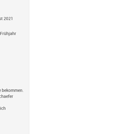
st 2021
 Frühjahr
me bekommen.
chaefer
lich