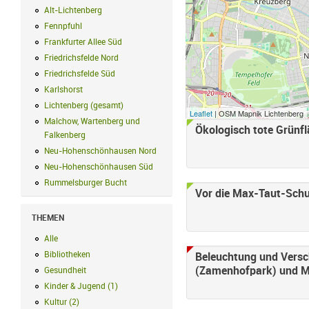
Alt-Lichtenberg
Alt-Lichtenberg Filter anwenden
Fennpfuhl
Fennpfuhl Filter anwenden
Frankfurter Allee Süd
Frankfurter Allee Süd Filter anwenden
Friedrichsfelde Nord
Friedrichsfelde Nord Filter anwenden
Friedrichsfelde Süd
Friedrichsfelde Süd Filter anwenden
Karlshorst
Karlshorst Filter anwenden
Lichtenberg (gesamt)
Lichtenberg (gesamt) Filter anwenden
Leaflet
| OSM Mapnik Lichtenberg
Malchow, Wartenberg und
Ökologisch tote Grünflä
Seiten
Falkenberg
Malchow, Wartenberg und Falkenberg Filter anwenden
Neu-Hohenschönhausen Nord
Neu-Hohenschönhausen Nord Filter an
Neu-Hohenschönhausen Süd
Neu-Hohenschönhausen Süd Filter anwe
Rummelsburger Bucht
Rummelsburger Bucht Filter anwenden
Vor die Max-Taut-Schul
THEMEN
Alle
Alle Filter anwenden
Bibliotheken
Bibliotheken Filter anwenden
Beleuchtung und Versc
(Zamenhofpark) und Ma
Gesundheit
Gesundheit Filter anwenden
Kinder & Jugend
(
1
)
Kinder & Jugend Filter anwenden
Kultur
(
2
)
Kultur Filter anwenden