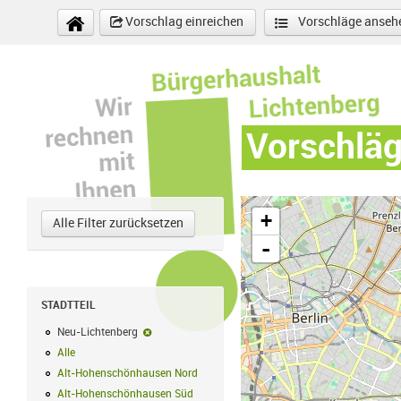
Direkt zum Inhalt
Vorschlag einreichen
Vorschläge anseh
Vorschlä
+
Alle Filter zurücksetzen
-
STADTTEIL
Neu-Lichtenberg
Neu-Lichtenberg-Filter entfernen
Alle
Alle Filter anwenden
Alt-Hohenschönhausen Nord
Alt-Hohenschönhausen Nord Filter anwe
Alt-Hohenschönhausen Süd
Alt-Hohenschönhausen Süd Filter anwend