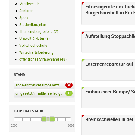
Musikschule
Musikschule Filter anwenden
Fitnessgeräte am Tucho
Senioren
Senioren Filter anwenden
Bürgerhaushalt in Karls
Sport
Sport Filter anwenden
Stadtteilprojekte
Stadtteilprojekte Filter anwenden
Themenübergreifend
(
2
)
Themenübergreifend Filter anwenden
Aufstellung Stoppschil
Umwelt & Natur
(
8
)
Umwelt & Natur Filter anwenden
Volkshochschule
Volkshochschule Filter anwenden
Wirtschaftsförderung
Wirtschaftsförderung Filter anwenden
öffentliches Straßenland
(
48
)
öffentliches Straßenland Filter anwenden
Laternenreparatur auf 
STAND
30
abgelehnt/nicht umgesetzt
abgelehnt/nicht umgesetzt Filter anwenden
Einbau einer Rampe/ S
31
umgesetzt/inhaltlich erledigt
umgesetzt/inhaltlich erledigt Filter anwenden
HAUSHALTSJAHR
Bremsschwellen in der
2005
2026