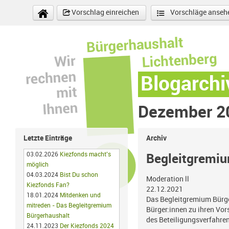
Direkt zum Inhalt
Vorschlag einreichen
Vorschläge anseh
Blogarchi
Dezember 2
Letzte Einträge
Archiv
03.02.2026
Kiezfonds macht’s
Begleitgremiu
möglich
04.03.2024
Bist Du schon
Moderation ll
Kiezfonds Fan?
22.12.2021
18.01.2024
Mitdenken und
Das Begleitgremium Bürge
mitreden - Das Begleitgremium
Bürger:innen zu ihren Vo
Bürgerhaushalt
des Beteiligungsverfahre
24.11.2023
Der Kiezfonds 2024