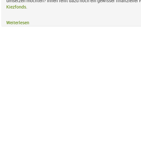
umsetzen möchten? Ihnen fehlt dazu noch ein gewisser finanzieller
Kiezfonds
.
Weiterlesen