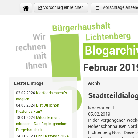
Direkt zum Inhalt
Vorschlag einreichen
Vorschläge anseh
Blogarchi
Februar 201
Letzte Einträge
Archiv
03.02.2026
Kiezfonds macht’s
Stadtteildialo
möglich
04.03.2024
Bist Du schon
Moderation ll
Kiezfonds Fan?
05.02.2019
18.01.2024
Mitdenken und
In den vergangenen Wochen
mitreden - Das Begleitgremium
Hohenschönhausen Nord dur
Bürgerhaushalt
Lichtenberg Nord. Diese b
24.11.2023
Der Kiezfonds 2024