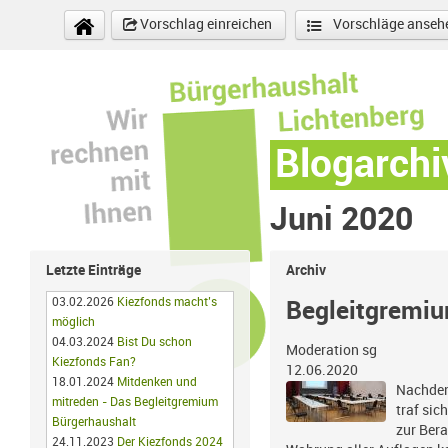
Direkt zum Inhalt
Vorschlag einreichen
Vorschläge anseh
Blogarchi
Juni 2020
Letzte Einträge
Archiv
03.02.2026
Kiezfonds macht’s
Begleitgremiu
möglich
04.03.2024
Bist Du schon
Moderation sg
Kiezfonds Fan?
12.06.2020
18.01.2024
Mitdenken und
Nachdem
mitreden - Das Begleitgremium
traf sic
Bürgerhaushalt
zur Ber
24.11.2023
Der Kiezfonds 2024