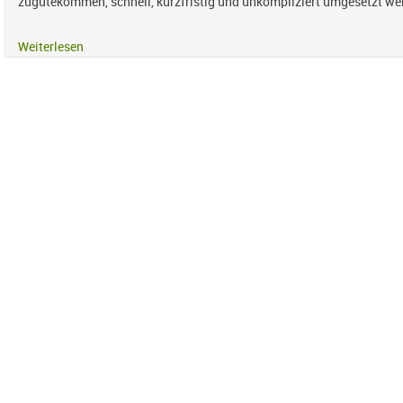
zugutekommen, schnell, kurzfristig und unkompliziert umgesetzt we
Weiterlesen