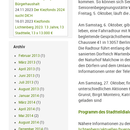
kommen. So können sich Seni
Bürgerhaushalt
Senioren­begegnungsstätte 
24.11.2023
Der Kiezfonds 2024
Freitag, 5. Okto­ber, läuft di
sucht DICH
16.01.2023
Kiezfonds
Am Samstag, 6. Oktober, gib
Lichtenberg 2023: 13 Jahre, 13
leben, eine Fahrradtour mit
Stadtteile, 13 x 13.000 €
begleitende Gesprächstheme
Chaussee 41 in 13057 Berlin,
Archiv
Die Radtour führt entlang de
sanierten Dorfteich Wartenbe
Februar 2013
(1)
der Naturhof Malchow in der 
März 2013
(1)
den Dör­fern und dem Umland 
April 2013
(1)
Informationen unter der Te
Juni 2013
(1)
Juli 2013
(1)
Am Samstag, 27. Oktober, fi
unterschiedlichen Aktionen 
August 2013
(1)
Grunst, Birgit Monteiro, Ka­t
Januar 2014
(1)
geladen sind
März 2014
(1)
April 2014
(1)
Programm des Stadtteildia
Mai 2014
(2)
August 2014
(1)
Nähere Informationen zu den
Dezember 2014
(1)
lichtenberg/aktuelles/buerg