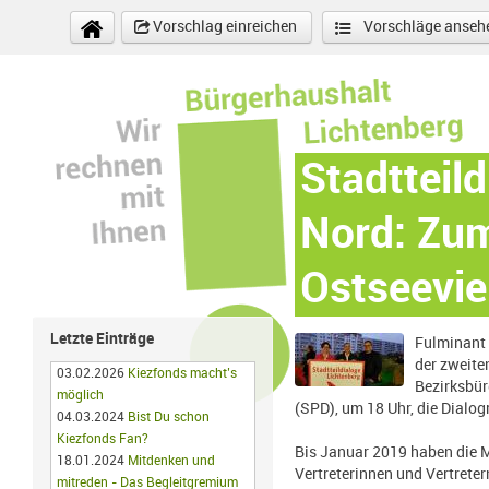
Direkt zum Inhalt
Vorschlag einreichen
Vorschläge anseh
Stadtteil
Nord: Zum
Ostseevie
Letzte Einträge
Fulminant 
der zweite
03.02.2026
Kiezfonds macht’s
Bezirks­bü
möglich
(SPD), um 18 Uhr, die Di­al
04.03.2024
Bist Du schon
Kiezfonds Fan?
Bis Januar 2019 haben die M
18.01.2024
Mitdenken und
Vertreterinnen und Vertrete
mitreden - Das Begleitgremium