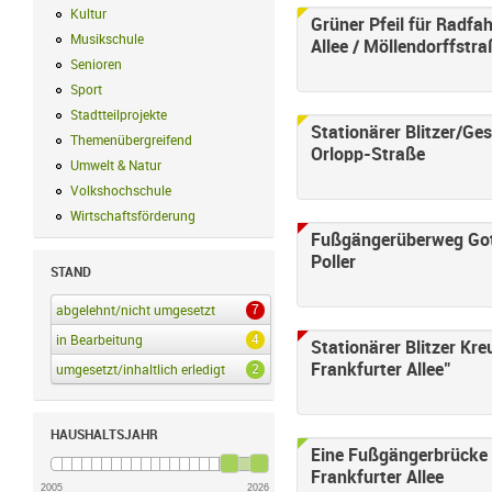
Kultur
Kultur Filter anwenden
Grüner Pfeil für Radfa
Musikschule
Musikschule Filter anwenden
Allee / Möllendorffstr
Senioren
Senioren Filter anwenden
Sport
Sport Filter anwenden
Stadtteilprojekte
Stadtteilprojekte Filter anwenden
Stationärer Blitzer/Ge
Themenübergreifend
Themenübergreifend Filter anwenden
Orlopp-Straße
Umwelt & Natur
Umwelt & Natur Filter anwenden
Volkshochschule
Volkshochschule Filter anwenden
Wirtschaftsförderung
Wirtschaftsförderung Filter anwenden
Fußgängerüberweg Gotl
Poller
STAND
7
abgelehnt/nicht umgesetzt
abgelehnt/nicht umgesetzt Filter anwenden
4
in Bearbeitung
in Bearbeitung Filter anwenden
Stationärer Blitzer Kr
Frankfurter Allee"
2
umgesetzt/inhaltlich erledigt
umgesetzt/inhaltlich erledigt Filter anwenden
HAUSHALTSJAHR
Eine Fußgängerbrücke 
Frankfurter Allee
2005
2026