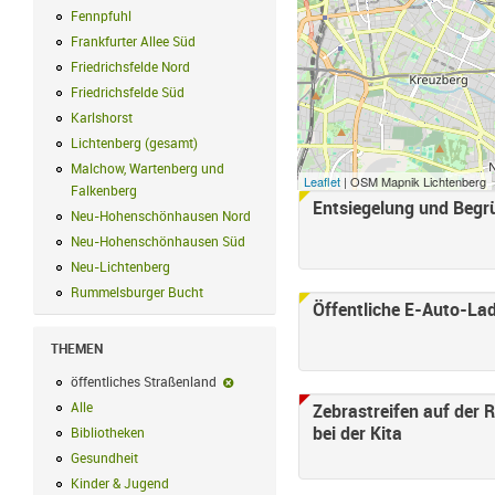
Fennpfuhl
Fennpfuhl Filter anwenden
Frankfurter Allee Süd
Frankfurter Allee Süd Filter anwenden
Friedrichsfelde Nord
Friedrichsfelde Nord Filter anwenden
Friedrichsfelde Süd
Friedrichsfelde Süd Filter anwenden
Karlshorst
Karlshorst Filter anwenden
Lichtenberg (gesamt)
Lichtenberg (gesamt) Filter anwenden
Malchow, Wartenberg und
Leaflet
| OSM Mapnik Lichtenberg
Falkenberg
Malchow, Wartenberg und Falkenberg Filter anwenden
Entsiegelung und Begrü
Seiten
Neu-Hohenschönhausen Nord
Neu-Hohenschönhausen Nord Filter an
Neu-Hohenschönhausen Süd
Neu-Hohenschönhausen Süd Filter anwe
Neu-Lichtenberg
Neu-Lichtenberg Filter anwenden
Rummelsburger Bucht
Rummelsburger Bucht Filter anwenden
Öffentliche E-Auto-Lad
THEMEN
öffentliches Straßenland
öffentliches Straßenland-Filter entfernen
Alle
Alle Filter anwenden
Zebrastreifen auf der 
bei der Kita
Bibliotheken
Bibliotheken Filter anwenden
Gesundheit
Gesundheit Filter anwenden
Kinder & Jugend
Kinder & Jugend Filter anwenden