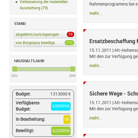
Verbesserung der materiellen
Rahmenprogramms bei eine
Ausstattung
(
79
)
Verbesserung der materiellen Ausstattung Filter anw
mehr...
STAND:
59
abgelehnt/zurückgezogen
abgelehnt/zurückgezogen Filter anwenden
Ersatzbeschaffung f
772
von Bürgerjury bewilligt
von Bürgerjury bewilligt Filter anwenden
15.11.2011
|
Alt-Hohens
Mit den zur Verfügung ges
HAUSHALTSJAHR
mehr...
2021
2030
Sichere Wege - Sch
Budget:
1313000 €
15.11.2011
|
Alt-Hohens
Verfügbares
690995€
Mit den zur Verfügung ge
Budget:
mehr...
In Bearbeitung:
0€
Bewilligt:
622005€