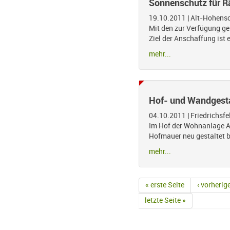
Sonnenschutz für 
19.10.2011
|
Alt-Hohens
Mit den zur Verfügung g
Ziel der Anschaffung ist
mehr...
Hof- und Wandgest
04.10.2011
|
Friedrichsfe
Im Hof der Wohnanlage Al
Hofmauer neu gestaltet b
mehr...
« erste Seite
‹ vorherig
Seiten
letzte Seite »