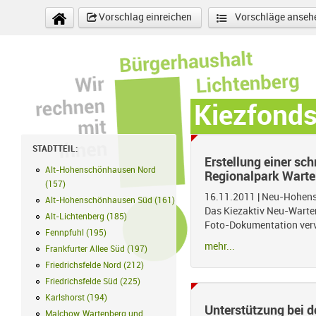
Direkt zum Inhalt
Vorschlag einreichen
Vorschläge anseh
Kiezfond
STADTTEIL:
Erstellung einer sc
Alt-Hohenschönhausen Nord
Regionalpark Warte
(
157
)
Alt-Hohenschönhausen Nord Filter anwenden
16.11.2011
|
Neu-Hohens
Alt-Hohenschönhausen Süd
(
161
)
Alt-Hohenschönhausen Süd Filter a
Das Kiezaktiv Neu-Warten
Alt-Lichtenberg
(
185
)
Alt-Lichtenberg Filter anwenden
Foto-Dokumentation vervi
Fennpfuhl
(
195
)
Fennpfuhl Filter anwenden
mehr...
Frankfurter Allee Süd
(
197
)
Frankfurter Allee Süd Filter anwenden
Friedrichsfelde Nord
(
212
)
Friedrichsfelde Nord Filter anwenden
Friedrichsfelde Süd
(
225
)
Friedrichsfelde Süd Filter anwenden
Karlshorst
(
194
)
Karlshorst Filter anwenden
Unterstützung bei d
Malchow, Wartenberg und