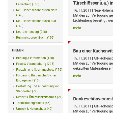
Türschlösser u.a.) i
Falkenberg
(
188
)
Malchow, Wartenberg und Falkenberg Filter anwenden
Neu-Hohenschönhausen Nord
16.11.2011
|
Neu-Hohens
(
149
)
Neu-Hohenschönhausen Nord Filter anwenden
Mit den zur Verfügung ge
Lichtenberg beseitigt we
Neu-Hohenschönhausen Süd
(
160
)
Neu-Hohenschönhausen Süd Filter anwenden
mehr...
Neu-Lichtenberg
(
218
)
Neu-Lichtenberg Filter anwenden
Rummelsburger Bucht
(
159
)
Rummelsburger Bucht Filter anwenden
Bau einer Kuchenvit
THEMEN:
Bildung & Information
(
138
)
Bildung & Information Filter anwenden
15.11.2011
|
Alt-Hohens
Mit den zur Verfügung ges
Feste & Veranstaltung
(
295
)
Feste & Veranstaltung Filter anwenden
gekauften Materialien ein
Freizeit- und Sportangebote
(
116
)
Freizeit- und Sportangebote Filter a
Förderung Bürgerschaftliches
mehr...
Engagement
(
15
)
Förderung Bürgerschaftliches Engagement Filter anw
Gestaltung und Aufwertung von
Standorten
(
72
)
Gestaltung und Aufwertung von Standorten Filter anw
Mittel für Öffentlichkeitsarbeit
(
21
)
Mittel für Öffentlichkeitsarbeit Filte
Dankeschönveransta
Themenübergreifend
(
55
)
Themenübergreifend Filter anwenden
15.11.2011
|
Alt-Hohens
Umwelt & Naturschutz
(
40
)
Umwelt & Naturschutz Filter anwenden
Mit den zur Verfügung ge