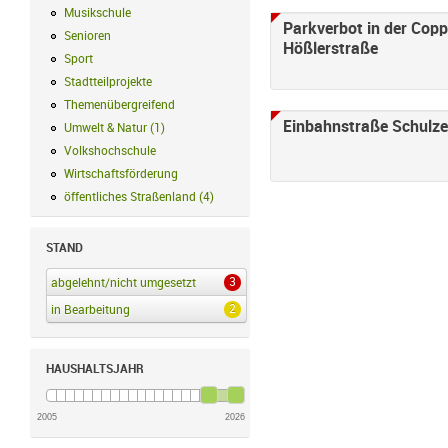
Musikschule
Musikschule Filter anwenden
Parkverbot in der Cop
Senioren
Senioren Filter anwenden
Hößlerstraße
Sport
Sport Filter anwenden
Stadtteilprojekte
Stadtteilprojekte Filter anwenden
Themenübergreifend
Themenübergreifend Filter anwenden
Einbahnstraße Schulz
Umwelt & Natur
(
1
)
Umwelt & Natur Filter anwenden
Volkshochschule
Volkshochschule Filter anwenden
Wirtschaftsförderung
Wirtschaftsförderung Filter anwenden
öffentliches Straßenland
(
4
)
öffentliches Straßenland Filter anwenden
STAND
3
abgelehnt/nicht umgesetzt
abgelehnt/nicht umgesetzt Filter anwenden
2
in Bearbeitung
in Bearbeitung Filter anwenden
HAUSHALTSJAHR
2005
2026