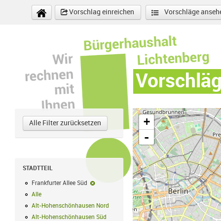
Direkt zum Inhalt
Vorschlag einreichen
Vorschläge anseh
Vorschlä
+
Alle Filter zurücksetzen
-
STADTTEIL
Frankfurter Allee Süd
Frankfurter Allee Süd-Filter entfernen
Alle
Alle Filter anwenden
Alt-Hohenschönhausen Nord
Alt-Hohenschönhausen Nord Filter anwe
Alt-Hohenschönhausen Süd
Alt-Hohenschönhausen Süd Filter anwend