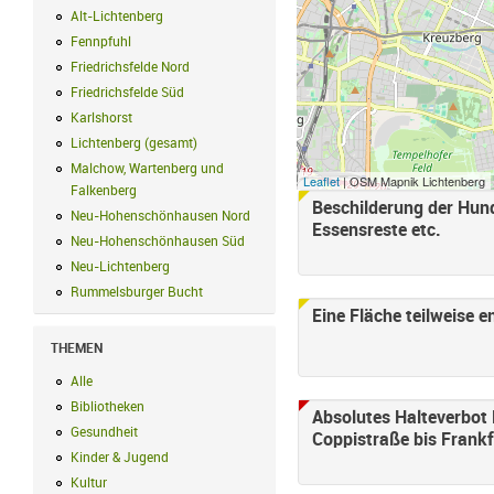
Alt-Lichtenberg
Alt-Lichtenberg Filter anwenden
Fennpfuhl
Fennpfuhl Filter anwenden
Friedrichsfelde Nord
Friedrichsfelde Nord Filter anwenden
Friedrichsfelde Süd
Friedrichsfelde Süd Filter anwenden
Karlshorst
Karlshorst Filter anwenden
Lichtenberg (gesamt)
Lichtenberg (gesamt) Filter anwenden
Malchow, Wartenberg und
Leaflet
| OSM Mapnik Lichtenberg
Falkenberg
Malchow, Wartenberg und Falkenberg Filter anwenden
Beschilderung der Hund
Neu-Hohenschönhausen Nord
Neu-Hohenschönhausen Nord Filter an
Essensreste etc.
Neu-Hohenschönhausen Süd
Neu-Hohenschönhausen Süd Filter anwe
Neu-Lichtenberg
Neu-Lichtenberg Filter anwenden
Rummelsburger Bucht
Rummelsburger Bucht Filter anwenden
Eine Fläche teilweise e
THEMEN
Alle
Alle Filter anwenden
Bibliotheken
Bibliotheken Filter anwenden
Absolutes Halteverbot
Gesundheit
Gesundheit Filter anwenden
Coppistraße bis Frankf
Kinder & Jugend
Kinder & Jugend Filter anwenden
Kultur
Kultur Filter anwenden