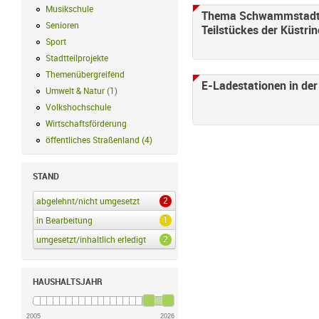
Musikschule
Musikschule Filter anwenden
Thema Schwammstadt -
Senioren
Senioren Filter anwenden
Teilstückes der Küstri
Sport
Sport Filter anwenden
Stadtteilprojekte
Stadtteilprojekte Filter anwenden
Themenübergreifend
Themenübergreifend Filter anwenden
E-Ladestationen in der
Umwelt & Natur
(
1
)
Umwelt & Natur Filter anwenden
Volkshochschule
Volkshochschule Filter anwenden
Wirtschaftsförderung
Wirtschaftsförderung Filter anwenden
öffentliches Straßenland
(
4
)
öffentliches Straßenland Filter anwenden
STAND
2
abgelehnt/nicht umgesetzt
abgelehnt/nicht umgesetzt Filter anwenden
1
in Bearbeitung
in Bearbeitung Filter anwenden
2
umgesetzt/inhaltlich erledigt
umgesetzt/inhaltlich erledigt Filter anwenden
HAUSHALTSJAHR
2005
2026