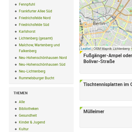
Fennpfuhl
Fennpfuhl Filter anwenden
Frankfurter Allee Süd
Frankfurter Allee Süd Filter anwenden
Friedrichsfelde Nord
Friedrichsfelde Nord Filter anwenden
Friedrichsfelde Süd
Friedrichsfelde Süd Filter anwenden
Karlshorst
Karlshorst Filter anwenden
Lichtenberg (gesamt)
Lichtenberg (gesamt) Filter anwenden
Malchow, Wartenberg und
Leaflet
| OSM Mapnik Lichtenberg
Falkenberg
Malchow, Wartenberg und Falkenberg Filter anwenden
Fußgänger-Ampel oder
Neu-Hohenschönhausen Nord
Neu-Hohenschönhausen Nord Filter an
Bolivar-Straße
Neu-Hohenschönhausen Süd
Neu-Hohenschönhausen Süd Filter anwe
Neu-Lichtenberg
Neu-Lichtenberg Filter anwenden
Rummelsburger Bucht
Rummelsburger Bucht Filter anwenden
Tischtennisplatten im 
THEMEN
Alle
Alle Filter anwenden
Bibliotheken
Bibliotheken Filter anwenden
Mülleimer
Gesundheit
Gesundheit Filter anwenden
Kinder & Jugend
Kinder & Jugend Filter anwenden
Kultur
Kultur Filter anwenden