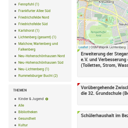
Fennpfuhl
(
1
)
Fennpfuhl Filter anwenden
Frankfurter Allee Süd
Frankfurter Allee Süd Filter anwenden
Friedrichsfelde Nord
Friedrichsfelde Nord Filter anwenden
Friedrichsfelde Süd
Friedrichsfelde Süd Filter anwenden
Karlshorst
(
1
)
Karlshorst Filter anwenden
Lichtenberg (gesamt)
(
1
)
Lichtenberg (gesamt) Filter anwenden
Malchow, Wartenberg und
Leaflet
| OSM Mapnik Lichtenberg
Falkenberg
Malchow, Wartenberg und Falkenberg Filter anwenden
Erweiterung der Stega
Neu-Hohenschönhausen Nord
Neu-Hohenschönhausen Nord Filter an
e.V. und Verbesserung d
Neu-Hohenschönhausen Süd
Neu-Hohenschönhausen Süd Filter anwe
(Toiletten, Strom, Was
Neu-Lichtenberg
(
1
)
Neu-Lichtenberg Filter anwenden
Rummelsburger Bucht
(
2
)
Rummelsburger Bucht Filter anwenden
Vorübergehende Zwisch
THEMEN
die 32. Grundschule (B
Kinder & Jugend
Kinder & Jugend-Filter entfernen
Alle
Alle Filter anwenden
Bibliotheken
Bibliotheken Filter anwenden
Schülerhaushalt im Bez
Gesundheit
Gesundheit Filter anwenden
Kultur
Kultur Filter anwenden