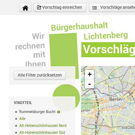
Direkt zum Inhalt
Vorschlag einreichen
Vorschläge anseh
Vorschlä
+
Alle Filter zurücksetzen
-
STADTTEIL
Rummelsburger Bucht
Rummelsburger Bucht-Filter entfernen
Alle
Alle Filter anwenden
Alt-Hohenschönhausen Nord
Alt-Hohenschönhausen Nord Filter anwe
Alt-Hohenschönhausen Süd
Alt-Hohenschönhausen Süd Filter anwend