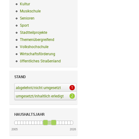
Kultur
Kultur Filter anwenden
Musikschule
Musikschule Filter anwenden
Senioren
Senioren Filter anwenden
Sport
Sport Filter anwenden
Stadtteilprojekte
Stadtteilprojekte Filter anwenden
Themenübergreifend
Themenübergreifend Filter anwenden
Volkshochschule
Volkshochschule Filter anwenden
Wirtschaftsförderung
Wirtschaftsförderung Filter anwenden
öffentliches Straßenland
öffentliches Straßenland Filter anwenden
STAND
1
abgelehnt/nicht umgesetzt
abgelehnt/nicht umgesetzt Filter anwenden
2
umgesetzt/inhaltlich erledigt
umgesetzt/inhaltlich erledigt Filter anwenden
HAUSHALTSJAHR
2005
2026