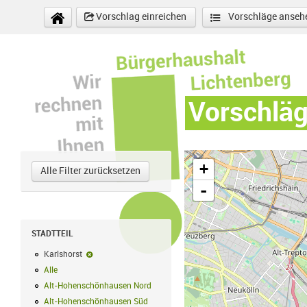
Direkt zum Inhalt
Vorschlag einreichen
Vorschläge anseh
Vorschlä
+
Alle Filter zurücksetzen
-
STADTTEIL
Karlshorst
Karlshorst-Filter entfernen
Alle
Alle Filter anwenden
Alt-Hohenschönhausen Nord
Alt-Hohenschönhausen Nord Filter anwe
Alt-Hohenschönhausen Süd
Alt-Hohenschönhausen Süd Filter anwend