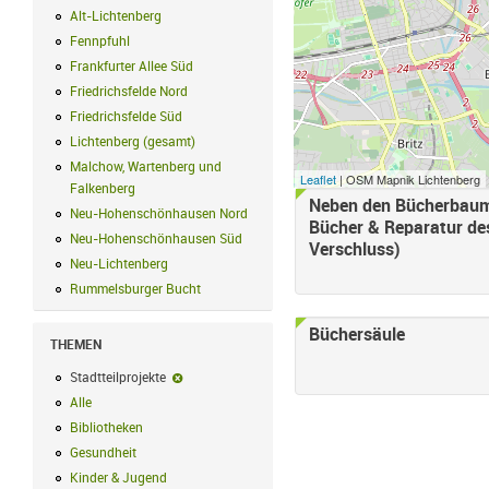
Alt-Lichtenberg
Alt-Lichtenberg Filter anwenden
Fennpfuhl
Fennpfuhl Filter anwenden
Frankfurter Allee Süd
Frankfurter Allee Süd Filter anwenden
Friedrichsfelde Nord
Friedrichsfelde Nord Filter anwenden
Friedrichsfelde Süd
Friedrichsfelde Süd Filter anwenden
Lichtenberg (gesamt)
Lichtenberg (gesamt) Filter anwenden
Malchow, Wartenberg und
Leaflet
| OSM Mapnik Lichtenberg
Falkenberg
Malchow, Wartenberg und Falkenberg Filter anwenden
Neben den Bücherbaum
Neu-Hohenschönhausen Nord
Neu-Hohenschönhausen Nord Filter an
Bücher & Reparatur de
Neu-Hohenschönhausen Süd
Neu-Hohenschönhausen Süd Filter anwe
Verschluss)
Neu-Lichtenberg
Neu-Lichtenberg Filter anwenden
Rummelsburger Bucht
Rummelsburger Bucht Filter anwenden
Büchersäule
THEMEN
Stadtteilprojekte
Stadtteilprojekte-Filter entfernen
Alle
Alle Filter anwenden
Bibliotheken
Bibliotheken Filter anwenden
Gesundheit
Gesundheit Filter anwenden
Kinder & Jugend
Kinder & Jugend Filter anwenden