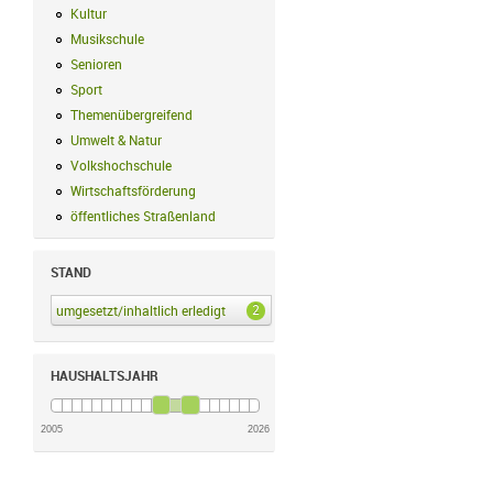
Kultur
Kultur Filter anwenden
Musikschule
Musikschule Filter anwenden
Senioren
Senioren Filter anwenden
Sport
Sport Filter anwenden
Themenübergreifend
Themenübergreifend Filter anwenden
Umwelt & Natur
Umwelt & Natur Filter anwenden
Volkshochschule
Volkshochschule Filter anwenden
Wirtschaftsförderung
Wirtschaftsförderung Filter anwenden
öffentliches Straßenland
öffentliches Straßenland Filter anwenden
STAND
2
umgesetzt/inhaltlich erledigt
umgesetzt/inhaltlich erledigt Filter anwenden
HAUSHALTSJAHR
2005
2026