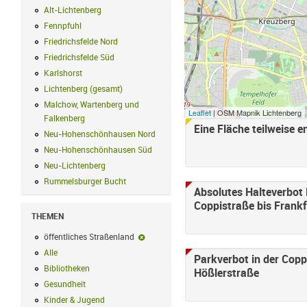
Alt-Lichtenberg
Alt-Lichtenberg Filter anwenden
Fennpfuhl
Fennpfuhl Filter anwenden
Friedrichsfelde Nord
Friedrichsfelde Nord Filter anwenden
Friedrichsfelde Süd
Friedrichsfelde Süd Filter anwenden
Karlshorst
Karlshorst Filter anwenden
Lichtenberg (gesamt)
Lichtenberg (gesamt) Filter anwenden
Malchow, Wartenberg und
Leaflet
| OSM Mapnik Lichtenberg
Falkenberg
Malchow, Wartenberg und Falkenberg Filter anwenden
Eine Fläche teilweise e
Neu-Hohenschönhausen Nord
Neu-Hohenschönhausen Nord Filter an
Neu-Hohenschönhausen Süd
Neu-Hohenschönhausen Süd Filter anwe
Neu-Lichtenberg
Neu-Lichtenberg Filter anwenden
Rummelsburger Bucht
Rummelsburger Bucht Filter anwenden
Absolutes Halteverbot
Coppistraße bis Frankf
THEMEN
öffentliches Straßenland
öffentliches Straßenland-Filter entfernen
Alle
Alle Filter anwenden
Parkverbot in der Cop
Bibliotheken
Bibliotheken Filter anwenden
Hößlerstraße
Gesundheit
Gesundheit Filter anwenden
Kinder & Jugend
Kinder & Jugend Filter anwenden