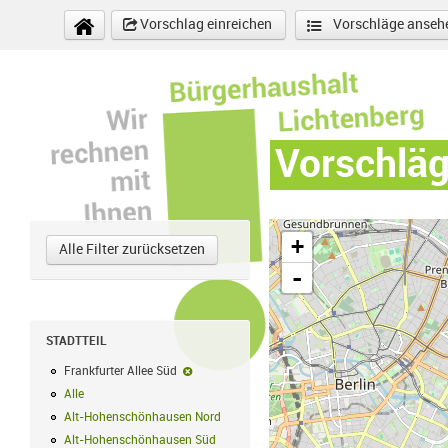
Direkt zum Inhalt
Vorschlag einreichen
Vorschläge anseh
Vorschlä
+
Alle Filter zurücksetzen
-
STADTTEIL
Frankfurter Allee Süd
Frankfurter Allee Süd-Filter entfernen
Alle
Alle Filter anwenden
Alt-Hohenschönhausen Nord
Alt-Hohenschönhausen Nord Filter anwe
Alt-Hohenschönhausen Süd
Alt-Hohenschönhausen Süd Filter anwend