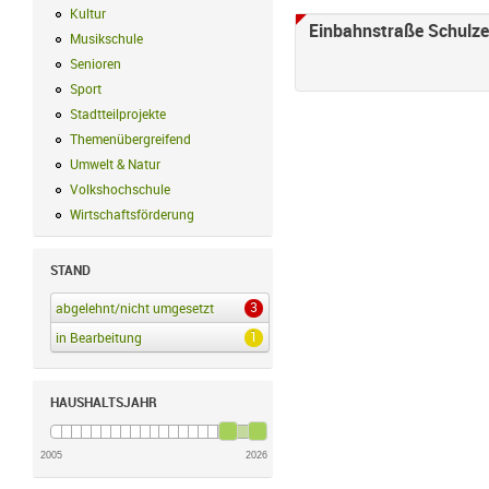
Kultur
Kultur Filter anwenden
Einbahnstraße Schulz
Musikschule
Musikschule Filter anwenden
Senioren
Senioren Filter anwenden
Sport
Sport Filter anwenden
Stadtteilprojekte
Stadtteilprojekte Filter anwenden
Themenübergreifend
Themenübergreifend Filter anwenden
Umwelt & Natur
Umwelt & Natur Filter anwenden
Volkshochschule
Volkshochschule Filter anwenden
Wirtschaftsförderung
Wirtschaftsförderung Filter anwenden
STAND
3
abgelehnt/nicht umgesetzt
abgelehnt/nicht umgesetzt Filter anwenden
1
in Bearbeitung
in Bearbeitung Filter anwenden
HAUSHALTSJAHR
2005
2026