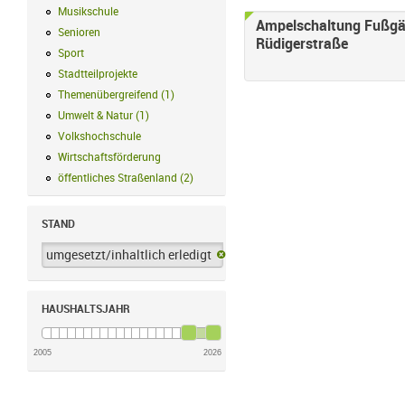
Musikschule
Musikschule Filter anwenden
Ampelschaltung Fußgä
Senioren
Senioren Filter anwenden
Rüdigerstraße
Sport
Sport Filter anwenden
Stadtteilprojekte
Stadtteilprojekte Filter anwenden
Themenübergreifend
(
1
)
Themenübergreifend Filter anwenden
Umwelt & Natur
(
1
)
Umwelt & Natur Filter anwenden
Volkshochschule
Volkshochschule Filter anwenden
Wirtschaftsförderung
Wirtschaftsförderung Filter anwenden
öffentliches Straßenland
(
2
)
öffentliches Straßenland Filter anwenden
STAND
umgesetzt/inhaltlich erledigt
umgesetzt/inhaltlich erledigt-Filter 
HAUSHALTSJAHR
2005
2026