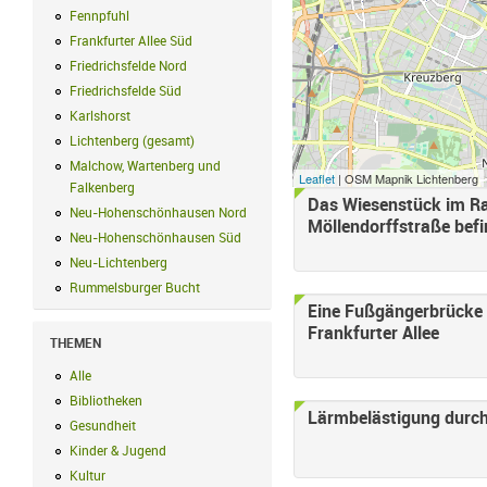
Fennpfuhl
Fennpfuhl Filter anwenden
Frankfurter Allee Süd
Frankfurter Allee Süd Filter anwenden
Friedrichsfelde Nord
Friedrichsfelde Nord Filter anwenden
Friedrichsfelde Süd
Friedrichsfelde Süd Filter anwenden
Karlshorst
Karlshorst Filter anwenden
Lichtenberg (gesamt)
Lichtenberg (gesamt) Filter anwenden
Malchow, Wartenberg und
Leaflet
| OSM Mapnik Lichtenberg
Falkenberg
Malchow, Wartenberg und Falkenberg Filter anwenden
Das Wiesenstück im Ra
Neu-Hohenschönhausen Nord
Neu-Hohenschönhausen Nord Filter an
Möllendorffstraße befi
Neu-Hohenschönhausen Süd
Neu-Hohenschönhausen Süd Filter anwe
Neu-Lichtenberg
Neu-Lichtenberg Filter anwenden
Rummelsburger Bucht
Rummelsburger Bucht Filter anwenden
Eine Fußgängerbrücke 
Frankfurter Allee
THEMEN
Alle
Alle Filter anwenden
Bibliotheken
Bibliotheken Filter anwenden
Lärmbelästigung durch
Gesundheit
Gesundheit Filter anwenden
Kinder & Jugend
Kinder & Jugend Filter anwenden
Kultur
Kultur Filter anwenden