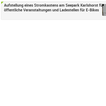
nden
Aufstellung eines Stromkastens am Seepark Karlshorst für
öffentliche Veranstaltungen und Ladestellen für E-Bikes
ter anwenden
eifend Filter anwenden
r anwenden
lter anwenden
erung Filter anwenden
hes Straßenland Filter anwenden
gesetzt/inhaltlich erledigt-Filter entfernen