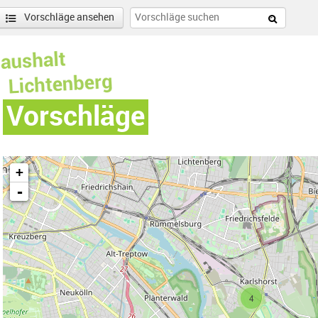
Vorschläge ansehen
Vorschläge
+
-
nen
enschönhausen Nord Filter anwenden
4
nschönhausen Süd Filter anwenden