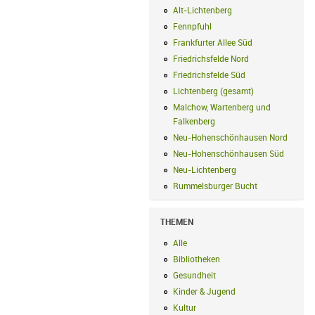
Alt-Lichtenberg
Alt-Lichtenberg Filte
Fennpfuhl
Fennpfuhl Filter anwenden
Frankfurter Allee Süd
Frankfurter Alle
Friedrichsfelde Nord
Friedrichsfelde N
Friedrichsfelde Süd
Friedrichsfelde Sü
Lichtenberg (gesamt)
Lichtenberg (ge
Malchow, Wartenberg und
Falkenberg
Malchow, Wartenberg und 
Neu-Hohenschönhausen Nord
Neu-Ho
Neu-Hohenschönhausen Süd
Neu-Hoh
Neu-Lichtenberg
Neu-Lichtenberg Fil
Rummelsburger Bucht
Rummelsburger
THEMEN
Alle
Alle Filter anwenden
Bibliotheken
Bibliotheken Filter anwe
Gesundheit
Gesundheit Filter anwend
Kinder & Jugend
Kinder & Jugend Fil
Kultur
Kultur Filter anwenden