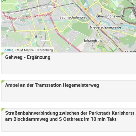
r anwenden
e Süd Filter anwenden
ord Filter anwenden
d Filter anwenden
samt) Filter anwenden
Leaflet
| OSM Mapnik Lichtenberg
Falkenberg Filter anwenden
Gehweg - Ergänzung
henschönhausen Nord Filter anwenden
enschönhausen Süd Filter anwenden
ter anwenden
 Bucht Filter anwenden
Ampel an der Tramstation Hegemeisterweg
nden
Straßenbahnverbindung zwischen der Parkstadt Karlshorst
am Blockdammweg und S Ostkreuz im 10 min Takt
en
ter anwenden