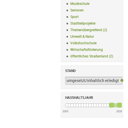
Musikschule
Musikschule Filter anwe
Senioren
Senioren Filter anwenden
Sport
Sport Filter anwenden
Stadtteilprojekte
Stadtteilprojekte Fil
Themenübergreifend
(
2
)
Themenübergr
Umwelt & Natur
Umwelt & Natur Filte
Volkshochschule
Volkshochschule Fi
Wirtschaftsförderung
Wirtschaftsförd
öffentliches Straßenland
(
2
)
öffentlic
STAND
umgesetzt/inhaltlich erledigt
um
HAUSHALTSJAHR
2005
2026