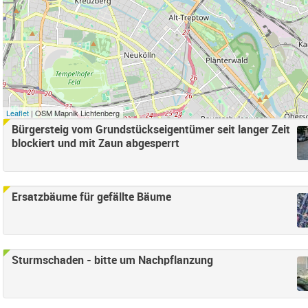
r anwenden
e Süd Filter anwenden
ord Filter anwenden
d Filter anwenden
samt) Filter anwenden
Leaflet
| OSM Mapnik Lichtenberg
Bürgersteig vom Grundstückseigentümer seit langer Zeit
Seiten
Falkenberg Filter anwenden
blockiert und mit Zaun abgesperrt
henschönhausen Nord Filter anwenden
enschönhausen Süd Filter anwenden
 Bucht Filter anwenden
Ersatzbäume für gefällte Bäume
nden
Sturmschaden - bitte um Nachpflanzung
en
ter anwenden