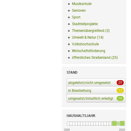
Musikschule
Musikschule Filter anwe
Senioren
Senioren Filter anwenden
Sport
Sport Filter anwenden
Stadtteilprojekte
Stadtteilprojekte Fil
Themenübergreifend
(
3
)
Themenübergr
Umwelt & Natur
(
14
)
Umwelt & Natur F
Volkshochschule
Volkshochschule Fi
Wirtschaftsförderung
Wirtschaftsförd
öffentliches Straßenland
(
25
)
öffentli
STAND
20
abgelehnt/nicht umgesetzt
abgelehnt/ni
12
in Bearbeitung
in Bearbeitung Filter an
10
umgesetzt/inhaltlich erledigt
umgesetzt/i
HAUSHALTSJAHR
2005
2026