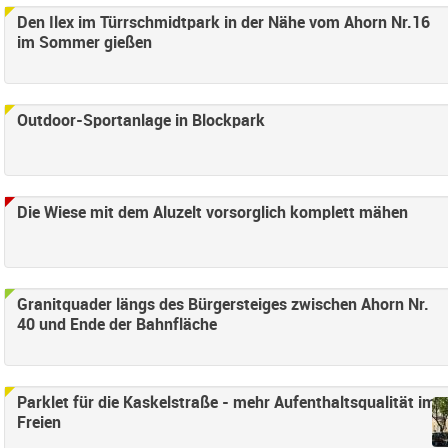
nden
Den Ilex im Türrschmidtpark in der Nähe vom Ahorn Nr.16
im Sommer gießen
ter anwenden
eifend Filter anwenden
Outdoor-Sportanlage in Blockpark
ilter anwenden
lter anwenden
erung Filter anwenden
ches Straßenland Filter anwenden
Die Wiese mit dem Aluzelt vorsorglich komplett mähen
cht umgesetzt Filter anwenden
Granitquader längs des Bürgersteiges zwischen Ahorn Nr.
wenden
40 und Ende der Bahnfläche
nhaltlich erledigt Filter anwenden
Parklet für die Kaskelstraße - mehr Aufenthaltsqualität im
Freien