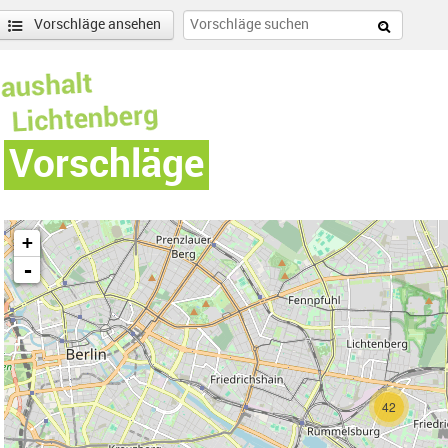
Vorschläge ansehen
Vorschläge
+
-
ilter entfernen
42
enschönhausen Nord Filter anwenden
nschönhausen Süd Filter anwenden