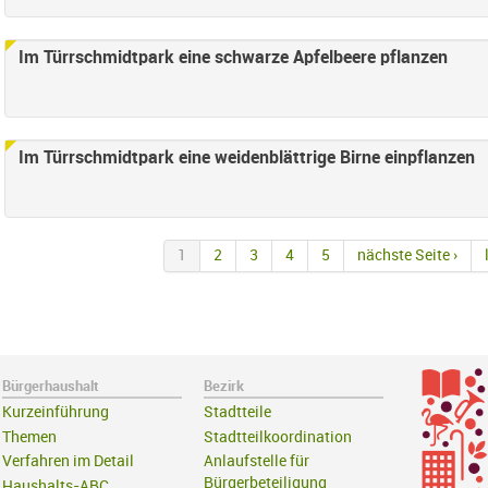
Im Türrschmidtpark eine schwarze Apfelbeere pflanzen
Im Türrschmidtpark eine weidenblättrige Birne einpflanzen
1
2
3
4
5
nächste Seite ›
Bürgerhaushalt
Bezirk
Kurzeinführung
Stadtteile
Themen
Stadtteilkoordination
Verfahren im Detail
Anlaufstelle für
Bürgerbeteiligung
Haushalts-ABC