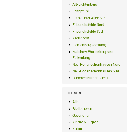
Alt-Lichtenberg
Alt-Lichtenberg Filte
Fennpfuhl
Fennpfuhl Filter anwenden
Frankfurter Allee Süd
Frankfurter Alle
Friedrichsfelde Nord
Friedrichsfelde N
Friedrichsfelde Süd
Friedrichsfelde Sü
Karlshorst
Karlshorst Filter anwenden
Lichtenberg (gesamt)
Lichtenberg (ge
Malchow, Wartenberg und
Falkenberg
Malchow, Wartenberg und 
Neu-Hohenschönhausen Nord
Neu-Ho
Neu-Hohenschönhausen Süd
Neu-Hoh
Rummelsburger Bucht
Rummelsburger
THEMEN
Alle
Alle Filter anwenden
Bibliotheken
Bibliotheken Filter anwe
Gesundheit
Gesundheit Filter anwend
Kinder & Jugend
Kinder & Jugend Fil
Kultur
Kultur Filter anwenden