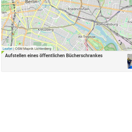
r anwenden
e Süd Filter anwenden
ord Filter anwenden
d Filter anwenden
samt) Filter anwenden
Leaflet
| OSM Mapnik Lichtenberg
Falkenberg Filter anwenden
Aufstellen eines öffentlichen Bücherschrankes
henschönhausen Nord Filter anwenden
enschönhausen Süd Filter anwenden
ter anwenden
 Bucht Filter anwenden
Filter entfernen
nden
en
ter anwenden