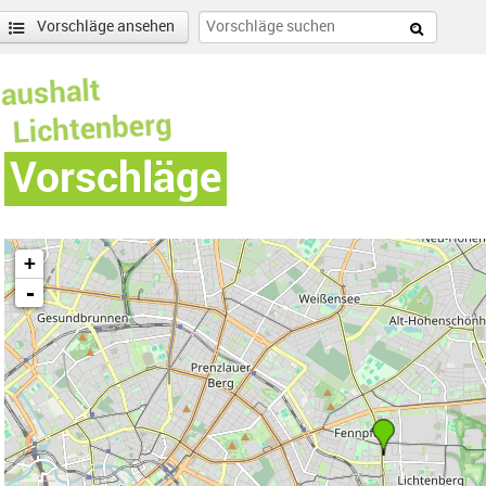
Vorschläge ansehen
Vorschläge
+
-
nen
enschönhausen Nord Filter anwenden
nschönhausen Süd Filter anwenden