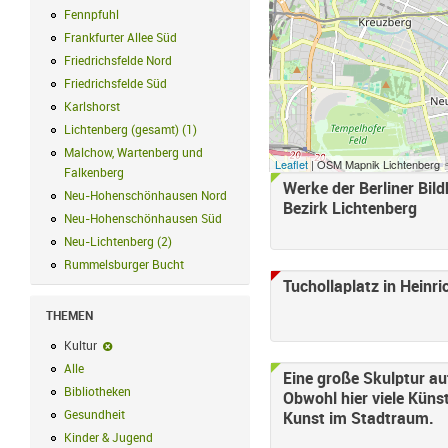
Fennpfuhl
Fennpfuhl Filter anwenden
Frankfurter Allee Süd
Frankfurter Allee Süd Filter anwenden
Friedrichsfelde Nord
Friedrichsfelde Nord Filter anwenden
Friedrichsfelde Süd
Friedrichsfelde Süd Filter anwenden
Karlshorst
Karlshorst Filter anwenden
Lichtenberg (gesamt)
(
1
)
Lichtenberg (gesamt) Filter anwenden
Malchow, Wartenberg und
Leaflet
| OSM Mapnik Lichtenberg
Falkenberg
Malchow, Wartenberg und Falkenberg Filter anwenden
Werke der Berliner Bil
Neu-Hohenschönhausen Nord
Neu-Hohenschönhausen Nord Filter an
Bezirk Lichtenberg
Neu-Hohenschönhausen Süd
Neu-Hohenschönhausen Süd Filter anwe
Neu-Lichtenberg
(
2
)
Neu-Lichtenberg Filter anwenden
Rummelsburger Bucht
Rummelsburger Bucht Filter anwenden
Tuchollaplatz in Heinr
THEMEN
Kultur
Kultur-Filter entfernen
Alle
Alle Filter anwenden
Eine große Skulptur a
Bibliotheken
Bibliotheken Filter anwenden
Obwohl hier viele Küns
Gesundheit
Gesundheit Filter anwenden
Kunst im Stadtraum.
Kinder & Jugend
Kinder & Jugend Filter anwenden