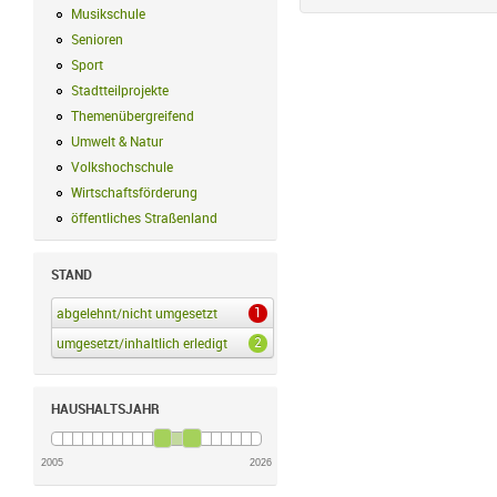
Musikschule
Musikschule Filter anwenden
Senioren
Senioren Filter anwenden
Sport
Sport Filter anwenden
Stadtteilprojekte
Stadtteilprojekte Filter anwenden
Themenübergreifend
Themenübergreifend Filter anwenden
Umwelt & Natur
Umwelt & Natur Filter anwenden
Volkshochschule
Volkshochschule Filter anwenden
Wirtschaftsförderung
Wirtschaftsförderung Filter anwenden
öffentliches Straßenland
öffentliches Straßenland Filter anwenden
STAND
1
abgelehnt/nicht umgesetzt
abgelehnt/nicht umgesetzt Filter anwenden
2
umgesetzt/inhaltlich erledigt
umgesetzt/inhaltlich erledigt Filter anwenden
HAUSHALTSJAHR
2005
2026