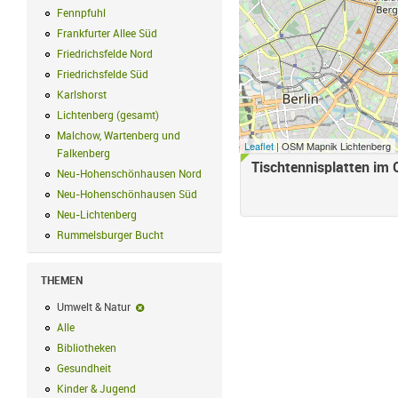
Fennpfuhl
Fennpfuhl Filter anwenden
Frankfurter Allee Süd
Frankfurter Allee Süd Filter anwenden
Friedrichsfelde Nord
Friedrichsfelde Nord Filter anwenden
Friedrichsfelde Süd
Friedrichsfelde Süd Filter anwenden
Karlshorst
Karlshorst Filter anwenden
Lichtenberg (gesamt)
Lichtenberg (gesamt) Filter anwenden
Malchow, Wartenberg und
Leaflet
| OSM Mapnik Lichtenberg
Falkenberg
Malchow, Wartenberg und Falkenberg Filter anwenden
Tischtennisplatten im 
Neu-Hohenschönhausen Nord
Neu-Hohenschönhausen Nord Filter an
Neu-Hohenschönhausen Süd
Neu-Hohenschönhausen Süd Filter anwe
Neu-Lichtenberg
Neu-Lichtenberg Filter anwenden
Rummelsburger Bucht
Rummelsburger Bucht Filter anwenden
THEMEN
Umwelt & Natur
Umwelt & Natur-Filter entfernen
Alle
Alle Filter anwenden
Bibliotheken
Bibliotheken Filter anwenden
Gesundheit
Gesundheit Filter anwenden
Kinder & Jugend
Kinder & Jugend Filter anwenden