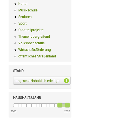
Kultur
Kultur Filter anwenden
Musikschule
Musikschule Filter anwenden
Senioren
Senioren Filter anwenden
Sport
Sport Filter anwenden
Stadtteilprojekte
Stadtteilprojekte Filter anwenden
Themenübergreifend
Themenübergreifend Filter anwenden
Volkshochschule
Volkshochschule Filter anwenden
Wirtschaftsförderung
Wirtschaftsförderung Filter anwenden
öffentliches Straßenland
öffentliches Straßenland Filter anwenden
STAND
1
umgesetzt/inhaltlich erledigt
umgesetzt/inhaltlich erledigt Filter anwenden
HAUSHALTSJAHR
2005
2026