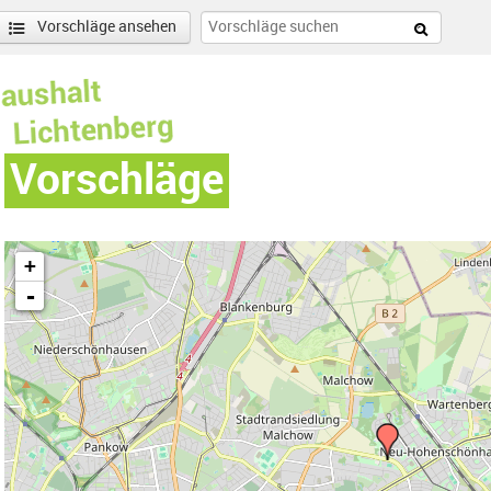
Vorschläge ansehen
Vorschläge
+
-
Hohenschönhausen Süd-Filter entfernen
enschönhausen Nord Filter anwenden
nschönhausen Süd Filter anwenden