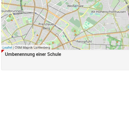
r anwenden
e Süd Filter anwenden
ord Filter anwenden
d Filter anwenden
samt) Filter anwenden
Leaflet
| OSM Mapnik Lichtenberg
Umbenennung einer Schule
Falkenberg Filter anwenden
henschönhausen Nord Filter anwenden
ter anwenden
 Bucht Filter anwenden
eifend-Filter entfernen
nden
en
ter anwenden