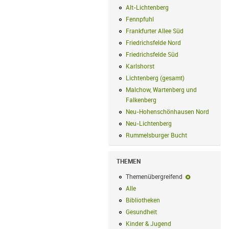
Alt-Lichtenberg
Alt-Lichtenberg Filte
Fennpfuhl
Fennpfuhl Filter anwenden
Frankfurter Allee Süd
Frankfurter Alle
Friedrichsfelde Nord
Friedrichsfelde N
Friedrichsfelde Süd
Friedrichsfelde Sü
Karlshorst
Karlshorst Filter anwenden
Lichtenberg (gesamt)
Lichtenberg (ge
Malchow, Wartenberg und
Falkenberg
Malchow, Wartenberg und 
Neu-Hohenschönhausen Nord
Neu-Ho
Neu-Lichtenberg
Neu-Lichtenberg Fil
Rummelsburger Bucht
Rummelsburger
THEMEN
Themenübergreifend
Themenübergr
Alle
Alle Filter anwenden
Bibliotheken
Bibliotheken Filter anwe
Gesundheit
Gesundheit Filter anwend
Kinder & Jugend
Kinder & Jugend Fil