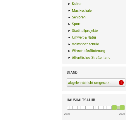
Kultur
Kultur Filter anwenden
Musikschule
Musikschule Filter anwe
Senioren
Senioren Filter anwenden
Sport
Sport Filter anwenden
Stadtteilprojekte
Stadtteilprojekte Fil
Umwelt & Natur
Umwelt & Natur Filte
Volkshochschule
Volkshochschule Fi
Wirtschaftsförderung
Wirtschaftsförd
öffentliches Straßenland
öffentliches
STAND
1
abgelehnt/nicht umgesetzt
abgelehnt/ni
HAUSHALTSJAHR
2005
2026