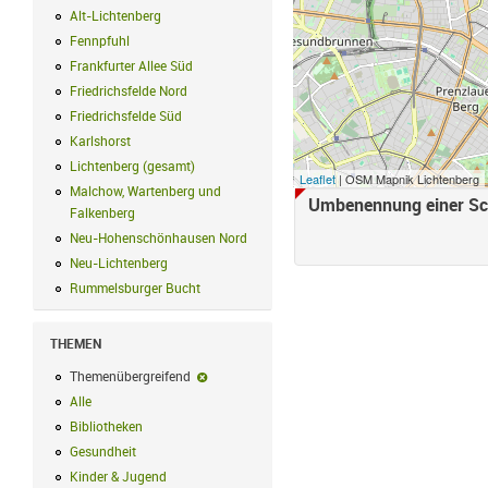
Alt-Lichtenberg
Alt-Lichtenberg Filter anwenden
Fennpfuhl
Fennpfuhl Filter anwenden
Frankfurter Allee Süd
Frankfurter Allee Süd Filter anwenden
Friedrichsfelde Nord
Friedrichsfelde Nord Filter anwenden
Friedrichsfelde Süd
Friedrichsfelde Süd Filter anwenden
Karlshorst
Karlshorst Filter anwenden
Lichtenberg (gesamt)
Lichtenberg (gesamt) Filter anwenden
Leaflet
| OSM Mapnik Lichtenberg
Malchow, Wartenberg und
Umbenennung einer Sc
Falkenberg
Malchow, Wartenberg und Falkenberg Filter anwenden
Neu-Hohenschönhausen Nord
Neu-Hohenschönhausen Nord Filter an
Neu-Lichtenberg
Neu-Lichtenberg Filter anwenden
Rummelsburger Bucht
Rummelsburger Bucht Filter anwenden
THEMEN
Themenübergreifend
Themenübergreifend-Filter entfernen
Alle
Alle Filter anwenden
Bibliotheken
Bibliotheken Filter anwenden
Gesundheit
Gesundheit Filter anwenden
Kinder & Jugend
Kinder & Jugend Filter anwenden