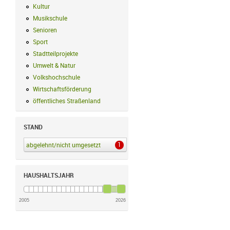
Kultur
Kultur Filter anwenden
Musikschule
Musikschule Filter anwenden
Senioren
Senioren Filter anwenden
Sport
Sport Filter anwenden
Stadtteilprojekte
Stadtteilprojekte Filter anwenden
Umwelt & Natur
Umwelt & Natur Filter anwenden
Volkshochschule
Volkshochschule Filter anwenden
Wirtschaftsförderung
Wirtschaftsförderung Filter anwenden
öffentliches Straßenland
öffentliches Straßenland Filter anwenden
STAND
1
abgelehnt/nicht umgesetzt
abgelehnt/nicht umgesetzt Filter anwenden
HAUSHALTSJAHR
2005
2026