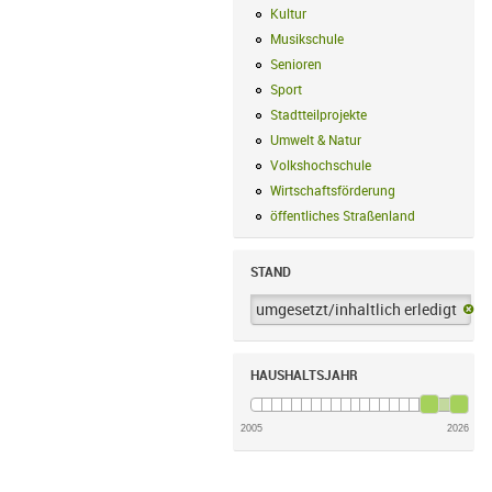
Kultur
Kultur Filter anwenden
Musikschule
Musikschule Filter anwe
Senioren
Senioren Filter anwenden
Sport
Sport Filter anwenden
Stadtteilprojekte
Stadtteilprojekte Fil
Umwelt & Natur
Umwelt & Natur Filte
Volkshochschule
Volkshochschule Fi
Wirtschaftsförderung
Wirtschaftsförd
öffentliches Straßenland
öffentliches
STAND
umgesetzt/inhaltlich erledigt
um
HAUSHALTSJAHR
2005
2026