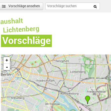
Vorschläge ansehen
Vorschläge
+
-
 Süd-Filter entfernen
enschönhausen Nord Filter anwenden
nschönhausen Süd Filter anwenden