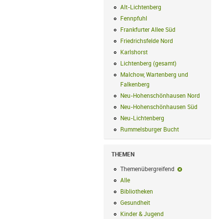
Alt-Lichtenberg
Alt-Lichtenberg Filte
Fennpfuhl
Fennpfuhl Filter anwenden
Frankfurter Allee Süd
Frankfurter Alle
Friedrichsfelde Nord
Friedrichsfelde N
Karlshorst
Karlshorst Filter anwenden
Lichtenberg (gesamt)
Lichtenberg (ge
Malchow, Wartenberg und
Falkenberg
Malchow, Wartenberg und 
Neu-Hohenschönhausen Nord
Neu-Ho
Neu-Hohenschönhausen Süd
Neu-Hoh
Neu-Lichtenberg
Neu-Lichtenberg Fil
Rummelsburger Bucht
Rummelsburger
THEMEN
Themenübergreifend
Themenübergr
Alle
Alle Filter anwenden
Bibliotheken
Bibliotheken Filter anwe
Gesundheit
Gesundheit Filter anwend
Kinder & Jugend
Kinder & Jugend Fil