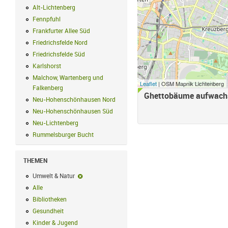
Alt-Lichtenberg
Alt-Lichtenberg Filter anwenden
Fennpfuhl
Fennpfuhl Filter anwenden
Frankfurter Allee Süd
Frankfurter Allee Süd Filter anwenden
Friedrichsfelde Nord
Friedrichsfelde Nord Filter anwenden
Friedrichsfelde Süd
Friedrichsfelde Süd Filter anwenden
Karlshorst
Karlshorst Filter anwenden
Malchow, Wartenberg und
Leaflet
| OSM Mapnik Lichtenberg
Falkenberg
Malchow, Wartenberg und Falkenberg Filter anwenden
Ghettobäume aufwachs
Neu-Hohenschönhausen Nord
Neu-Hohenschönhausen Nord Filter an
Neu-Hohenschönhausen Süd
Neu-Hohenschönhausen Süd Filter anwe
Neu-Lichtenberg
Neu-Lichtenberg Filter anwenden
Rummelsburger Bucht
Rummelsburger Bucht Filter anwenden
THEMEN
Umwelt & Natur
Umwelt & Natur-Filter entfernen
Alle
Alle Filter anwenden
Bibliotheken
Bibliotheken Filter anwenden
Gesundheit
Gesundheit Filter anwenden
Kinder & Jugend
Kinder & Jugend Filter anwenden