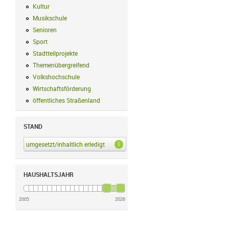
Kultur
Kultur Filter anwenden
Musikschule
Musikschule Filter anwenden
Senioren
Senioren Filter anwenden
Sport
Sport Filter anwenden
Stadtteilprojekte
Stadtteilprojekte Filter anwenden
Themenübergreifend
Themenübergreifend Filter anwenden
Volkshochschule
Volkshochschule Filter anwenden
Wirtschaftsförderung
Wirtschaftsförderung Filter anwenden
öffentliches Straßenland
öffentliches Straßenland Filter anwenden
STAND
1
umgesetzt/inhaltlich erledigt
umgesetzt/inhaltlich erledigt Filter anwenden
HAUSHALTSJAHR
2005
2026