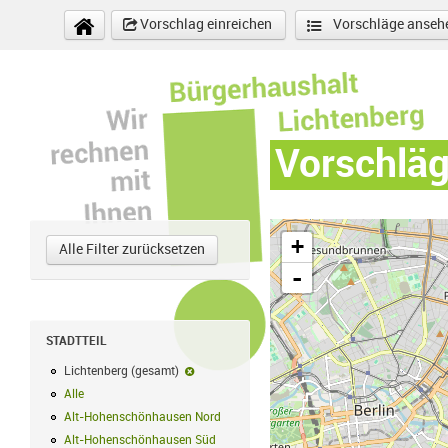
Direkt zum Inhalt
Vorschlag einreichen
Vorschläge anseh
Vorschlä
+
Alle Filter zurücksetzen
-
STADTTEIL
Lichtenberg (gesamt)
Lichtenberg (gesamt)-Filter entfernen
Alle
Alle Filter anwenden
Alt-Hohenschönhausen Nord
Alt-Hohenschönhausen Nord Filter anwe
Alt-Hohenschönhausen Süd
Alt-Hohenschönhausen Süd Filter anwend