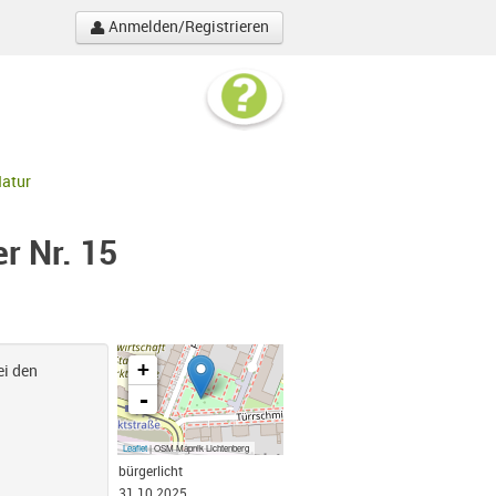
Anmelden/Registrieren
atur
r Nr. 15
+
ei den
-
Leaflet
| OSM Mapnik Lichtenberg
bürgerlicht
31.10.2025