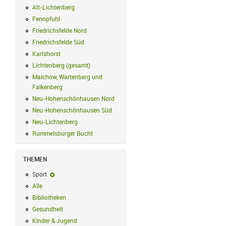
Alt-Lichtenberg
Alt-Lichtenberg Filter anwenden
Fennpfuhl
Fennpfuhl Filter anwenden
Friedrichsfelde Nord
Friedrichsfelde Nord Filter anwenden
Friedrichsfelde Süd
Friedrichsfelde Süd Filter anwenden
Karlshorst
Karlshorst Filter anwenden
Lichtenberg (gesamt)
Lichtenberg (gesamt) Filter anwenden
Malchow, Wartenberg und
Falkenberg
Malchow, Wartenberg und Falkenberg Filter anwenden
Neu-Hohenschönhausen Nord
Neu-Hohenschönhausen Nord Filter an
Neu-Hohenschönhausen Süd
Neu-Hohenschönhausen Süd Filter anwe
Neu-Lichtenberg
Neu-Lichtenberg Filter anwenden
Rummelsburger Bucht
Rummelsburger Bucht Filter anwenden
THEMEN
Sport
Sport-Filter entfernen
Alle
Alle Filter anwenden
Bibliotheken
Bibliotheken Filter anwenden
Gesundheit
Gesundheit Filter anwenden
Kinder & Jugend
Kinder & Jugend Filter anwenden