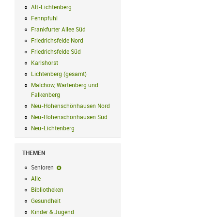
Alt-Lichtenberg
Alt-Lichtenberg Filter anwenden
Fennpfuhl
Fennpfuhl Filter anwenden
Frankfurter Allee Süd
Frankfurter Allee Süd Filter anwenden
Friedrichsfelde Nord
Friedrichsfelde Nord Filter anwenden
Friedrichsfelde Süd
Friedrichsfelde Süd Filter anwenden
Karlshorst
Karlshorst Filter anwenden
Lichtenberg (gesamt)
Lichtenberg (gesamt) Filter anwenden
Malchow, Wartenberg und
Falkenberg
Malchow, Wartenberg und Falkenberg Filter anwenden
Neu-Hohenschönhausen Nord
Neu-Hohenschönhausen Nord Filter an
Neu-Hohenschönhausen Süd
Neu-Hohenschönhausen Süd Filter anwe
Neu-Lichtenberg
Neu-Lichtenberg Filter anwenden
THEMEN
Senioren
Senioren-Filter entfernen
Alle
Alle Filter anwenden
Bibliotheken
Bibliotheken Filter anwenden
Gesundheit
Gesundheit Filter anwenden
Kinder & Jugend
Kinder & Jugend Filter anwenden