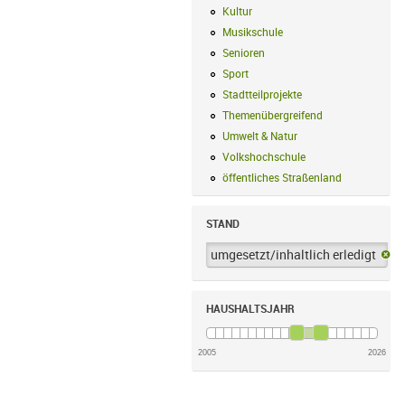
Kultur
Kultur Filter anwenden
Musikschule
Musikschule Filter anwe
Senioren
Senioren Filter anwenden
Sport
Sport Filter anwenden
Stadtteilprojekte
Stadtteilprojekte Fil
Themenübergreifend
Themenübergreif
Umwelt & Natur
Umwelt & Natur Filte
Volkshochschule
Volkshochschule Fi
öffentliches Straßenland
öffentliches
STAND
umgesetzt/inhaltlich erledigt
um
HAUSHALTSJAHR
2005
2026