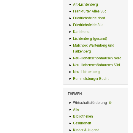
Alt-Lichtenberg
Alt-Lichtenberg Filte
Frankfurter Allee Süd
Frankfurter Alle
Friedrichsfelde Nord
Friedrichsfelde N
Friedrichsfelde Süd
Friedrichsfelde Sü
Karlshorst
Karlshorst Filter anwenden
Lichtenberg (gesamt)
Lichtenberg (ge
Malchow, Wartenberg und
Falkenberg
Malchow, Wartenberg und 
Neu-Hohenschönhausen Nord
Neu-Ho
Neu-Hohenschönhausen Süd
Neu-Hoh
Neu-Lichtenberg
Neu-Lichtenberg Fil
Rummelsburger Bucht
Rummelsburger
THEMEN
Wirtschaftsförderung
Wirtschaftsf
Alle
Alle Filter anwenden
Bibliotheken
Bibliotheken Filter anwe
Gesundheit
Gesundheit Filter anwend
Kinder & Jugend
Kinder & Jugend Fil