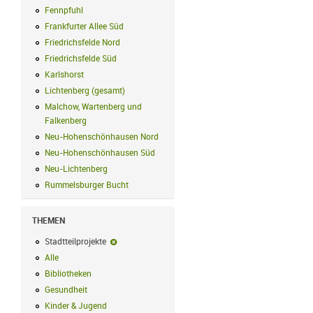
Fennpfuhl
Fennpfuhl Filter anwenden
Frankfurter Allee Süd
Frankfurter Allee Süd Filter anwenden
Friedrichsfelde Nord
Friedrichsfelde Nord Filter anwenden
Friedrichsfelde Süd
Friedrichsfelde Süd Filter anwenden
Karlshorst
Karlshorst Filter anwenden
Lichtenberg (gesamt)
Lichtenberg (gesamt) Filter anwenden
Malchow, Wartenberg und
Falkenberg
Malchow, Wartenberg und Falkenberg Filter anwenden
Neu-Hohenschönhausen Nord
Neu-Hohenschönhausen Nord Filter an
Neu-Hohenschönhausen Süd
Neu-Hohenschönhausen Süd Filter anwe
Neu-Lichtenberg
Neu-Lichtenberg Filter anwenden
Rummelsburger Bucht
Rummelsburger Bucht Filter anwenden
THEMEN
Stadtteilprojekte
Stadtteilprojekte-Filter entfernen
Alle
Alle Filter anwenden
Bibliotheken
Bibliotheken Filter anwenden
Gesundheit
Gesundheit Filter anwenden
Kinder & Jugend
Kinder & Jugend Filter anwenden