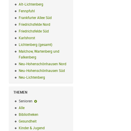
Alt-Lichtenberg
Alt-Lichtenberg Filter anwenden
Fennpfuhl
Fennpfuhl Filter anwenden
Frankfurter Allee Süd
Frankfurter Allee Süd Filter anwenden
Friedrichsfelde Nord
Friedrichsfelde Nord Filter anwenden
Friedrichsfelde Süd
Friedrichsfelde Süd Filter anwenden
Karlshorst
Karlshorst Filter anwenden
Lichtenberg (gesamt)
Lichtenberg (gesamt) Filter anwenden
Malchow, Wartenberg und
Falkenberg
Malchow, Wartenberg und Falkenberg Filter anwenden
Neu-Hohenschönhausen Nord
Neu-Hohenschönhausen Nord Filter an
Neu-Hohenschönhausen Süd
Neu-Hohenschönhausen Süd Filter anwe
Neu-Lichtenberg
Neu-Lichtenberg Filter anwenden
THEMEN
Senioren
Senioren-Filter entfernen
Alle
Alle Filter anwenden
Bibliotheken
Bibliotheken Filter anwenden
Gesundheit
Gesundheit Filter anwenden
Kinder & Jugend
Kinder & Jugend Filter anwenden