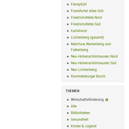
Fennpfuhl
Fennpfuhl Filter anwenden
Frankfurter Allee Süd
Frankfurter Alle
Friedrichsfelde Nord
Friedrichsfelde N
Friedrichsfelde Süd
Friedrichsfelde Sü
Karlshorst
Karlshorst Filter anwenden
Lichtenberg (gesamt)
Lichtenberg (ge
Malchow, Wartenberg und
Falkenberg
Malchow, Wartenberg und 
Neu-Hohenschönhausen Nord
Neu-Ho
Neu-Hohenschönhausen Süd
Neu-Hoh
Neu-Lichtenberg
Neu-Lichtenberg Fil
Rummelsburger Bucht
Rummelsburger
THEMEN
Wirtschaftsförderung
Wirtschaftsf
Alle
Alle Filter anwenden
Bibliotheken
Bibliotheken Filter anwe
Gesundheit
Gesundheit Filter anwend
Kinder & Jugend
Kinder & Jugend Fil