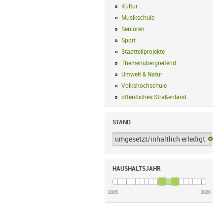
Kultur
Kultur Filter anwenden
Musikschule
Musikschule Filter anwe
Senioren
Senioren Filter anwenden
Sport
Sport Filter anwenden
Stadtteilprojekte
Stadtteilprojekte Fil
Themenübergreifend
Themenübergreif
Umwelt & Natur
Umwelt & Natur Filte
Volkshochschule
Volkshochschule Fi
öffentliches Straßenland
öffentliches
STAND
umgesetzt/inhaltlich erledigt
um
HAUSHALTSJAHR
2005
2026