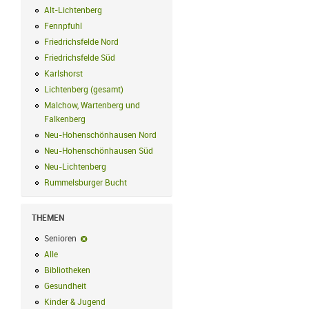
Alt-Lichtenberg
Alt-Lichtenberg Filter anwenden
Fennpfuhl
Fennpfuhl Filter anwenden
Friedrichsfelde Nord
Friedrichsfelde Nord Filter anwenden
Friedrichsfelde Süd
Friedrichsfelde Süd Filter anwenden
Karlshorst
Karlshorst Filter anwenden
Lichtenberg (gesamt)
Lichtenberg (gesamt) Filter anwenden
Malchow, Wartenberg und
Falkenberg
Malchow, Wartenberg und Falkenberg Filter anwenden
Neu-Hohenschönhausen Nord
Neu-Hohenschönhausen Nord Filter an
Neu-Hohenschönhausen Süd
Neu-Hohenschönhausen Süd Filter anwe
Neu-Lichtenberg
Neu-Lichtenberg Filter anwenden
Rummelsburger Bucht
Rummelsburger Bucht Filter anwenden
THEMEN
Senioren
Senioren-Filter entfernen
Alle
Alle Filter anwenden
Bibliotheken
Bibliotheken Filter anwenden
Gesundheit
Gesundheit Filter anwenden
Kinder & Jugend
Kinder & Jugend Filter anwenden