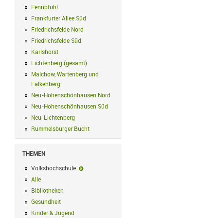
Fennpfuhl
Fennpfuhl Filter anwenden
Frankfurter Allee Süd
Frankfurter Allee Süd Filter anwenden
Friedrichsfelde Nord
Friedrichsfelde Nord Filter anwenden
Friedrichsfelde Süd
Friedrichsfelde Süd Filter anwenden
Karlshorst
Karlshorst Filter anwenden
Lichtenberg (gesamt)
Lichtenberg (gesamt) Filter anwenden
Malchow, Wartenberg und
Falkenberg
Malchow, Wartenberg und Falkenberg Filter anwenden
Neu-Hohenschönhausen Nord
Neu-Hohenschönhausen Nord Filter an
Neu-Hohenschönhausen Süd
Neu-Hohenschönhausen Süd Filter anwe
Neu-Lichtenberg
Neu-Lichtenberg Filter anwenden
Rummelsburger Bucht
Rummelsburger Bucht Filter anwenden
THEMEN
Volkshochschule
Volkshochschule-Filter entfernen
Alle
Alle Filter anwenden
Bibliotheken
Bibliotheken Filter anwenden
Gesundheit
Gesundheit Filter anwenden
Kinder & Jugend
Kinder & Jugend Filter anwenden