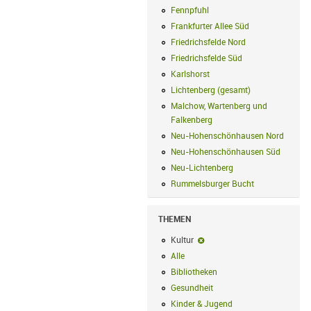
Fennpfuhl
Fennpfuhl Filter anwenden
Frankfurter Allee Süd
Frankfurter Alle
Friedrichsfelde Nord
Friedrichsfelde N
Friedrichsfelde Süd
Friedrichsfelde Sü
Karlshorst
Karlshorst Filter anwenden
Lichtenberg (gesamt)
Lichtenberg (ge
Malchow, Wartenberg und
Falkenberg
Malchow, Wartenberg und 
Neu-Hohenschönhausen Nord
Neu-Ho
Neu-Hohenschönhausen Süd
Neu-Hoh
Neu-Lichtenberg
Neu-Lichtenberg Fil
Rummelsburger Bucht
Rummelsburger
THEMEN
Kultur
Kultur-Filter entfernen
Alle
Alle Filter anwenden
Bibliotheken
Bibliotheken Filter anwe
Gesundheit
Gesundheit Filter anwend
Kinder & Jugend
Kinder & Jugend Fil