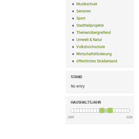
Musikschule
Musikschule Filter anwe
Senioren
Senioren Filter anwenden
Sport
Sport Filter anwenden
Stadtteilprojekte
Stadtteilprojekte Fil
Themenübergreifend
Themenübergreif
Umwelt & Natur
Umwelt & Natur Filte
Volkshochschule
Volkshochschule Fi
Wirtschaftsförderung
Wirtschaftsförd
öffentliches Straßenland
öffentliches
STAND
No entry
HAUSHALTSJAHR
2005
2026