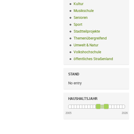
Kultur
Kultur Filter anwenden
Musikschule
Musikschule Filter anwe
Senioren
Senioren Filter anwenden
Sport
Sport Filter anwenden
Stadtteilprojekte
Stadtteilprojekte Fil
Themenübergreifend
Themenübergreif
Umwelt & Natur
Umwelt & Natur Filte
Volkshochschule
Volkshochschule Fi
öffentliches Straßenland
öffentliches
STAND
No entry
HAUSHALTSJAHR
2005
2026