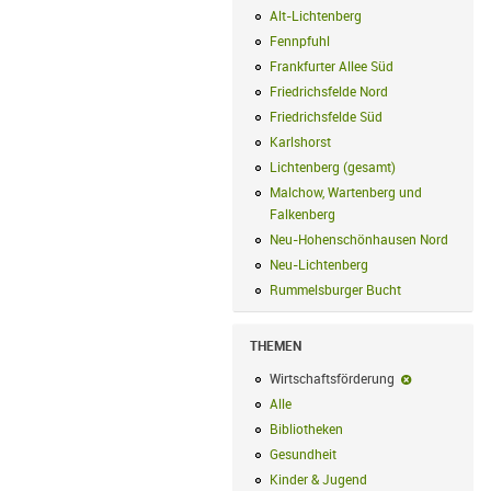
Alt-Lichtenberg
Alt-Lichtenberg Filte
Fennpfuhl
Fennpfuhl Filter anwenden
Frankfurter Allee Süd
Frankfurter Alle
Friedrichsfelde Nord
Friedrichsfelde N
Friedrichsfelde Süd
Friedrichsfelde Sü
Karlshorst
Karlshorst Filter anwenden
Lichtenberg (gesamt)
Lichtenberg (ge
Malchow, Wartenberg und
Falkenberg
Malchow, Wartenberg und 
Neu-Hohenschönhausen Nord
Neu-Ho
Neu-Lichtenberg
Neu-Lichtenberg Fil
Rummelsburger Bucht
Rummelsburger
THEMEN
Wirtschaftsförderung
Wirtschaftsf
Alle
Alle Filter anwenden
Bibliotheken
Bibliotheken Filter anwe
Gesundheit
Gesundheit Filter anwend
Kinder & Jugend
Kinder & Jugend Fil