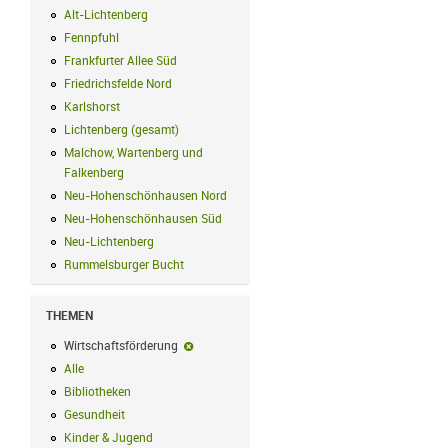
Alt-Lichtenberg
Alt-Lichtenberg Filter anwenden
Fennpfuhl
Fennpfuhl Filter anwenden
Frankfurter Allee Süd
Frankfurter Allee Süd Filter anwenden
Friedrichsfelde Nord
Friedrichsfelde Nord Filter anwenden
Karlshorst
Karlshorst Filter anwenden
Lichtenberg (gesamt)
Lichtenberg (gesamt) Filter anwenden
Malchow, Wartenberg und
Falkenberg
Malchow, Wartenberg und Falkenberg Filter anwenden
Neu-Hohenschönhausen Nord
Neu-Hohenschönhausen Nord Filter an
Neu-Hohenschönhausen Süd
Neu-Hohenschönhausen Süd Filter anwe
Neu-Lichtenberg
Neu-Lichtenberg Filter anwenden
Rummelsburger Bucht
Rummelsburger Bucht Filter anwenden
THEMEN
Wirtschaftsförderung
Wirtschaftsförderung-Filter entfernen
Alle
Alle Filter anwenden
Bibliotheken
Bibliotheken Filter anwenden
Gesundheit
Gesundheit Filter anwenden
Kinder & Jugend
Kinder & Jugend Filter anwenden