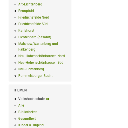
Alt-Lichtenberg
Alt-Lichtenberg Filter anwenden
Fennpfuhl
Fennpfuhl Filter anwenden
Friedrichsfelde Nord
Friedrichsfelde Nord Filter anwenden
Friedrichsfelde Süd
Friedrichsfelde Süd Filter anwenden
Karlshorst
Karlshorst Filter anwenden
Lichtenberg (gesamt)
Lichtenberg (gesamt) Filter anwenden
Malchow, Wartenberg und
Falkenberg
Malchow, Wartenberg und Falkenberg Filter anwenden
Neu-Hohenschönhausen Nord
Neu-Hohenschönhausen Nord Filter an
Neu-Hohenschönhausen Süd
Neu-Hohenschönhausen Süd Filter anwe
Neu-Lichtenberg
Neu-Lichtenberg Filter anwenden
Rummelsburger Bucht
Rummelsburger Bucht Filter anwenden
THEMEN
Volkshochschule
Volkshochschule-Filter entfernen
Alle
Alle Filter anwenden
Bibliotheken
Bibliotheken Filter anwenden
Gesundheit
Gesundheit Filter anwenden
Kinder & Jugend
Kinder & Jugend Filter anwenden