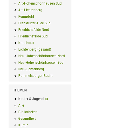
Alt-Hohenschönhausen Süd
Alt-Hohenschönhausen Süd Filter anwend
Alt-Lichtenberg
Alt-Lichtenberg Filter anwenden
Fennpfuhl
Fennpfuhl Filter anwenden
Frankfurter Allee Süd
Frankfurter Allee Süd Filter anwenden
Friedrichsfelde Nord
Friedrichsfelde Nord Filter anwenden
Friedrichsfelde Süd
Friedrichsfelde Süd Filter anwenden
Karlshorst
Karlshorst Filter anwenden
Lichtenberg (gesamt)
Lichtenberg (gesamt) Filter anwenden
Neu-Hohenschönhausen Nord
Neu-Hohenschönhausen Nord Filter an
Neu-Hohenschönhausen Süd
Neu-Hohenschönhausen Süd Filter anwe
Neu-Lichtenberg
Neu-Lichtenberg Filter anwenden
Rummelsburger Bucht
Rummelsburger Bucht Filter anwenden
THEMEN
Kinder & Jugend
Kinder & Jugend-Filter entfernen
Alle
Alle Filter anwenden
Bibliotheken
Bibliotheken Filter anwenden
Gesundheit
Gesundheit Filter anwenden
Kultur
Kultur Filter anwenden