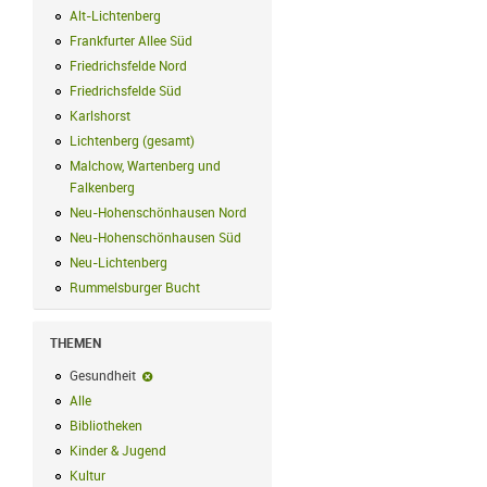
Alt-Lichtenberg
Alt-Lichtenberg Filter anwenden
Frankfurter Allee Süd
Frankfurter Allee Süd Filter anwenden
Friedrichsfelde Nord
Friedrichsfelde Nord Filter anwenden
Friedrichsfelde Süd
Friedrichsfelde Süd Filter anwenden
Karlshorst
Karlshorst Filter anwenden
Lichtenberg (gesamt)
Lichtenberg (gesamt) Filter anwenden
Malchow, Wartenberg und
Falkenberg
Malchow, Wartenberg und Falkenberg Filter anwenden
Neu-Hohenschönhausen Nord
Neu-Hohenschönhausen Nord Filter an
Neu-Hohenschönhausen Süd
Neu-Hohenschönhausen Süd Filter anwe
Neu-Lichtenberg
Neu-Lichtenberg Filter anwenden
Rummelsburger Bucht
Rummelsburger Bucht Filter anwenden
THEMEN
Gesundheit
Gesundheit-Filter entfernen
Alle
Alle Filter anwenden
Bibliotheken
Bibliotheken Filter anwenden
Kinder & Jugend
Kinder & Jugend Filter anwenden
Kultur
Kultur Filter anwenden