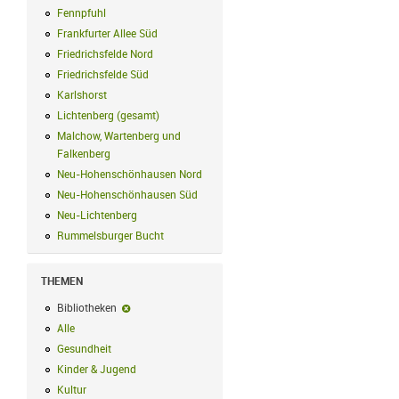
Fennpfuhl
Fennpfuhl Filter anwenden
Frankfurter Allee Süd
Frankfurter Allee Süd Filter anwenden
Friedrichsfelde Nord
Friedrichsfelde Nord Filter anwenden
Friedrichsfelde Süd
Friedrichsfelde Süd Filter anwenden
Karlshorst
Karlshorst Filter anwenden
Lichtenberg (gesamt)
Lichtenberg (gesamt) Filter anwenden
Malchow, Wartenberg und
Falkenberg
Malchow, Wartenberg und Falkenberg Filter anwenden
Neu-Hohenschönhausen Nord
Neu-Hohenschönhausen Nord Filter an
Neu-Hohenschönhausen Süd
Neu-Hohenschönhausen Süd Filter anwe
Neu-Lichtenberg
Neu-Lichtenberg Filter anwenden
Rummelsburger Bucht
Rummelsburger Bucht Filter anwenden
THEMEN
Bibliotheken
Bibliotheken-Filter entfernen
Alle
Alle Filter anwenden
Gesundheit
Gesundheit Filter anwenden
Kinder & Jugend
Kinder & Jugend Filter anwenden
Kultur
Kultur Filter anwenden