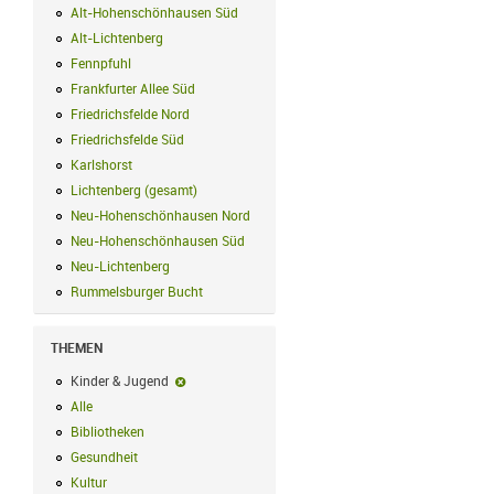
Alt-Hohenschönhausen Süd
Alt-Hohenschönhausen Süd Filter anwend
Alt-Lichtenberg
Alt-Lichtenberg Filter anwenden
Fennpfuhl
Fennpfuhl Filter anwenden
Frankfurter Allee Süd
Frankfurter Allee Süd Filter anwenden
Friedrichsfelde Nord
Friedrichsfelde Nord Filter anwenden
Friedrichsfelde Süd
Friedrichsfelde Süd Filter anwenden
Karlshorst
Karlshorst Filter anwenden
Lichtenberg (gesamt)
Lichtenberg (gesamt) Filter anwenden
Neu-Hohenschönhausen Nord
Neu-Hohenschönhausen Nord Filter an
Neu-Hohenschönhausen Süd
Neu-Hohenschönhausen Süd Filter anwe
Neu-Lichtenberg
Neu-Lichtenberg Filter anwenden
Rummelsburger Bucht
Rummelsburger Bucht Filter anwenden
THEMEN
Kinder & Jugend
Kinder & Jugend-Filter entfernen
Alle
Alle Filter anwenden
Bibliotheken
Bibliotheken Filter anwenden
Gesundheit
Gesundheit Filter anwenden
Kultur
Kultur Filter anwenden