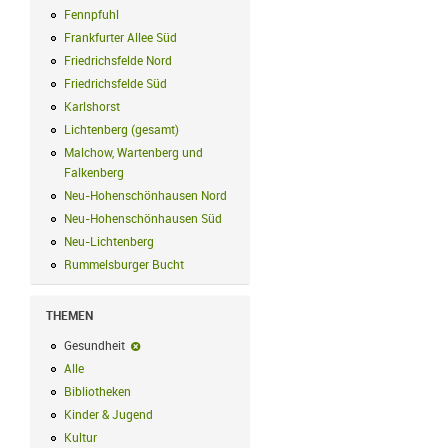
Fennpfuhl
Fennpfuhl Filter anwenden
Frankfurter Allee Süd
Frankfurter Allee Süd Filter anwenden
Friedrichsfelde Nord
Friedrichsfelde Nord Filter anwenden
Friedrichsfelde Süd
Friedrichsfelde Süd Filter anwenden
Karlshorst
Karlshorst Filter anwenden
Lichtenberg (gesamt)
Lichtenberg (gesamt) Filter anwenden
Malchow, Wartenberg und
Falkenberg
Malchow, Wartenberg und Falkenberg Filter anwenden
Neu-Hohenschönhausen Nord
Neu-Hohenschönhausen Nord Filter an
Neu-Hohenschönhausen Süd
Neu-Hohenschönhausen Süd Filter anwe
Neu-Lichtenberg
Neu-Lichtenberg Filter anwenden
Rummelsburger Bucht
Rummelsburger Bucht Filter anwenden
THEMEN
Gesundheit
Gesundheit-Filter entfernen
Alle
Alle Filter anwenden
Bibliotheken
Bibliotheken Filter anwenden
Kinder & Jugend
Kinder & Jugend Filter anwenden
Kultur
Kultur Filter anwenden