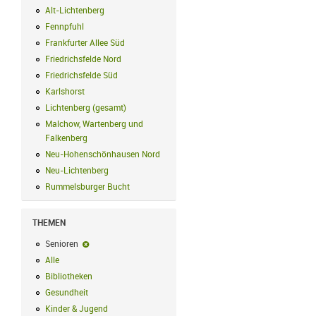
Alt-Lichtenberg
Alt-Lichtenberg Filter anwenden
Fennpfuhl
Fennpfuhl Filter anwenden
Frankfurter Allee Süd
Frankfurter Allee Süd Filter anwenden
Friedrichsfelde Nord
Friedrichsfelde Nord Filter anwenden
Friedrichsfelde Süd
Friedrichsfelde Süd Filter anwenden
Karlshorst
Karlshorst Filter anwenden
Lichtenberg (gesamt)
Lichtenberg (gesamt) Filter anwenden
Malchow, Wartenberg und
Falkenberg
Malchow, Wartenberg und Falkenberg Filter anwenden
Neu-Hohenschönhausen Nord
Neu-Hohenschönhausen Nord Filter an
Neu-Lichtenberg
Neu-Lichtenberg Filter anwenden
Rummelsburger Bucht
Rummelsburger Bucht Filter anwenden
THEMEN
Senioren
Senioren-Filter entfernen
Alle
Alle Filter anwenden
Bibliotheken
Bibliotheken Filter anwenden
Gesundheit
Gesundheit Filter anwenden
Kinder & Jugend
Kinder & Jugend Filter anwenden