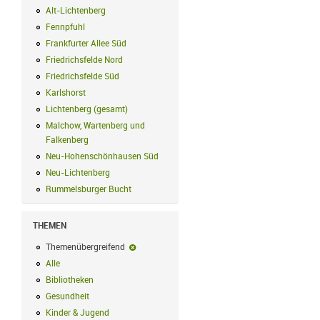
Alt-Lichtenberg
Alt-Lichtenberg Filter anwenden
Fennpfuhl
Fennpfuhl Filter anwenden
Frankfurter Allee Süd
Frankfurter Allee Süd Filter anwenden
Friedrichsfelde Nord
Friedrichsfelde Nord Filter anwenden
Friedrichsfelde Süd
Friedrichsfelde Süd Filter anwenden
Karlshorst
Karlshorst Filter anwenden
Lichtenberg (gesamt)
Lichtenberg (gesamt) Filter anwenden
Malchow, Wartenberg und
Falkenberg
Malchow, Wartenberg und Falkenberg Filter anwenden
Neu-Hohenschönhausen Süd
Neu-Hohenschönhausen Süd Filter anwe
Neu-Lichtenberg
Neu-Lichtenberg Filter anwenden
Rummelsburger Bucht
Rummelsburger Bucht Filter anwenden
THEMEN
Themenübergreifend
Themenübergreifend-Filter entfernen
Alle
Alle Filter anwenden
Bibliotheken
Bibliotheken Filter anwenden
Gesundheit
Gesundheit Filter anwenden
Kinder & Jugend
Kinder & Jugend Filter anwenden